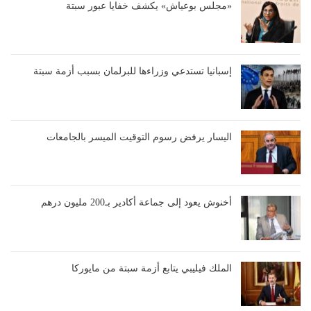
«مجلس بوعياش» يكشف خفايا عبور سبتة
إسبانيا تستدعي وزراءها للبرلمان بسبب أزمة سبتة
اليسار يرفض رسوم التوقيت الميسر بالجامعات
أخنوش يعود إلى جماعة أكادير بـ200 مليون درهم
الملك فيليبي يتابع أزمة سبتة من مايوركا