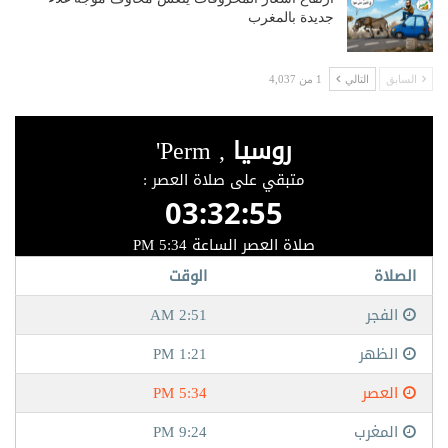
جديدة بالمغرب
السابق
التالي
1 من 4,037