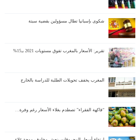
شكوى بإسبانيا تطال مسؤولين بقضية سبتة
تقرير: الأسعار بالمغرب تفوق مستويات 2021 بـ15%
المغرب يخفف تحويلات الطلبة للدراسة بالخارج
“فاكهة الفقراء” تصطدم بغلاء الأسعار رغم وفرة…
ارتفاع أسعار المحروقات ينعش مخاوف موجة غلاء