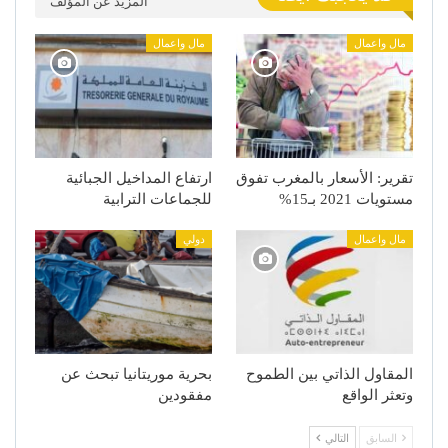
المزيد عن المؤلف
مال واعمال
مال واعمال
تقرير: الأسعار بالمغرب تفوق
ارتفاع المداخيل الجبائية
مستويات 2021 بـ15%
للجماعات الترابية
مال واعمال
دولي
المقاول الذاتي بين الطموح
بحرية موريتانيا تبحث عن
وتعثر الواقع
مفقودين
السابق
التالي