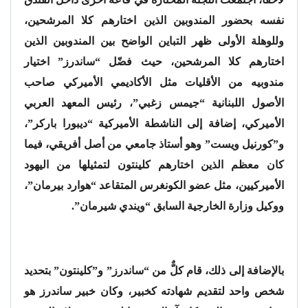
نفسه بحضور المندوبين الذين اختارهم كلا المرشحين،
وللوهلة الأولى ظهر التباين الواضح بين المندوبين الذين
اختارهم كلا المرشحين، حيث فضّل “ساندرز” اختيار
مندوبيه من الأقليات مثل الأكاديمي الأميركي صاحب
الأصول اللبنانية “جيمس زغبي”، رئيس المعهد العربي
الأميركي، إضافة إلى الناشطة الأميركية “ديبورا باركر”،
و”كورنيل ويست” وهو أستاذ جامعي من أصل أفريقي، فيما
كان معظم الذين اختارهم كلينتون لتمثيلها من اليهود
الأميركيين، مثل عضو الكونغرس المتقاعد “هوارد بيرمان”،
ووكيل وزارة الخارجية السابق “ويندي شيرمان”.
بالإضافة إلى ذلك، قام كلٌّ من “ساندرز” و”كلينتون” بتحديد
شخص واحد لتقديم شهادته كخبير، وكان خبير ساندرز هو