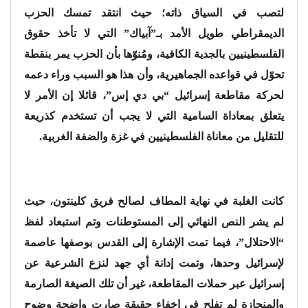
لتصب في السياق ذاته؛ حيث انتقد تمسك الحزب
الديمقراطي طويل الأمد بـ”آبياك” التي لا تأخذ حقوق
الفلسطينيين بالجدية الكافية، ومُنوّها بأن الحزب يمر بنقطة
تحوّل في قواعده الجماهيرية، وأن هذا هو السبب وراء دعمه
لحركة مقاطعة إسرائيل “بي دي إس”، قائلا إن الأمر لا
يتعلق بمعاداة السامية التي لا يجب أن تستخدم كذريعة
للتقليل من معاناة الفلسطينيين في غزة والضفة الغربية.
كانت الغلبة في نهاية المطاف لصالح فريق كلينتون، حيث
لم يشر النص النهائي إلى المستوطنات وتم استبعاد لفظ
“الاحتلال”، فيما تمت الإشارة إلى القدس بوصفها عاصمة
لإسرائيل وحدها، وتمت إدانة أي جهد لنزع الشرعية عن
إسرائيل عبر حملات المقاطعة، غير أن تلك الصيغة الصارمة
والمنحازة لم تفلح في إخفاء حقيقة صارت واضحة وضوح