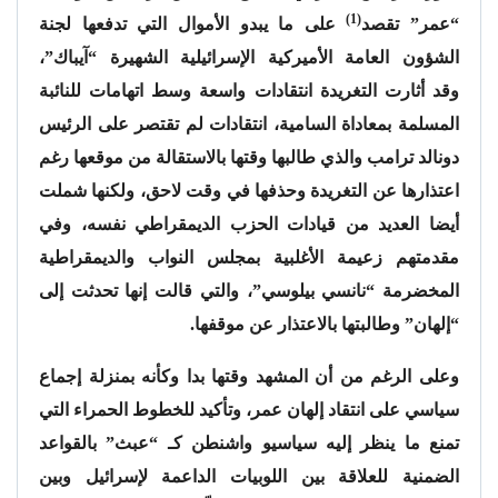
(1)
“عمر” تقصد
على ما يبدو الأموال التي تدفعها لجنة
الشؤون العامة الأميركية الإسرائيلية الشهيرة “آيباك”،
وقد
أثارت التغريدة انتقادات واسعة وسط اتهامات للنائبة
المسلمة بمعاداة السامية، انتقادات لم تقتصر على الرئيس
دونالد ترامب والذي طالبها وقتها بالاستقالة من موقعها رغم
اعتذارها عن التغريدة وحذفها في وقت لاحق، ولكنها شملت
أيضا العديد من قيادات الحزب الديمقراطي نفسه، وفي
مقدمتهم زعيمة الأغلبية بمجلس النواب والديمقراطية
المخضرمة “نانسي بيلوسي”، والتي قالت إنها تحدثت إلى
“إلهان” وطالبتها بالاعتذار عن موقفها.
وعلى الرغم من أن المشهد وقتها بدا وكأنه بمنزلة إجماع
سياسي على انتقاد إلهان عمر، وتأكيد للخطوط الحمراء التي
تمنع ما ينظر إليه سياسيو واشنطن كـ “عبث” بالقواعد
الضمنية للعلاقة بين اللوبيات الداعمة لإسرائيل وبين