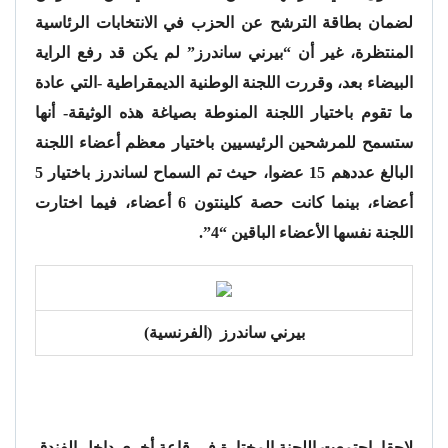
لضمان بطاقة الترشح عن الحزب في الانتخابات الرئاسية
المنتظرة، غير أن “بيرني ساندرز” لم يكن قد رفع الراية
البيضاء بعد، وقررت اللجنة الوطنية الديمقراطية -التي عادة
ما تقوم باختيار اللجنة المنوطة بصياغة هذه الوثيقة- أنها
ستسمح للمرشحين الرئيسيين باختيار معظم أعضاء اللجنة
البالغ عددهم 15 عضوا، حيث تم السماح لساندرز باختيار 5
أعضاء، بينما كانت حصة كلينتون 6 أعضاء، فيما اختارت
اللجنة نفسها الأعضاء الباقين “4”.
بيرني ساندرز (الفرنسية)
لاحقا، اجتمعت اللجنة المختارة في قاعة أخرى داخل الفندق