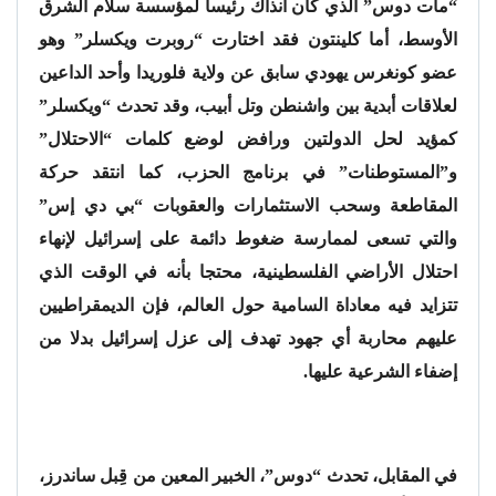
“مات دوس” الذي كان آنذاك رئيسا لمؤسسة سلام الشرق
الأوسط، أما كلينتون فقد اختارت “روبرت ويكسلر” وهو
عضو كونغرس يهودي سابق عن ولاية فلوريدا وأحد الداعين
لعلاقات أبدية بين واشنطن وتل أبيب، وقد تحدث “ويكسلر”
كمؤيد لحل الدولتين ورافض لوضع كلمات “الاحتلال”
و”المستوطنات” في برنامج الحزب، كما انتقد حركة
المقاطعة وسحب الاستثمارات والعقوبات “بي دي إس”
والتي تسعى لممارسة ضغوط دائمة على إسرائيل لإنهاء
احتلال الأراضي الفلسطينية، محتجا بأنه في الوقت الذي
تتزايد فيه معاداة السامية حول العالم، فإن الديمقراطيين
عليهم محاربة أي جهود تهدف إلى عزل إسرائيل بدلا من
إضفاء الشرعية عليها.
في المقابل، تحدث “دوس”، الخبير المعين من قِبل ساندرز،