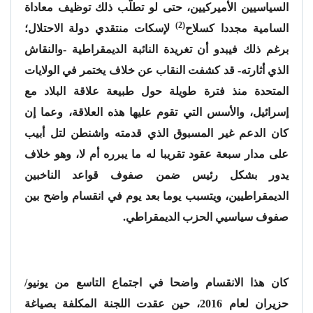
السياسيين الأميركيين، حتى لو تطلّب ذلك توظيف معاداة
(2)
السامية مجددا كسلاح
لإسكات منتقدي دولة الاحتلال؛
برغم ذلك فيبدو أن تغريدة النائبة الديمقراطية -والنقاش
الذي أثارته- قد كشفت النقاب عن خلاف يختمر في الولايات
المتحدة منذ فترة طويلة حول طبيعة علاقة البلاد مع
إسرائيل، والأسس التي تقوم عليها هذه العلاقة، وعما إن
كان الدعم غير المسبوق الذي قدمته واشنطن لتل أبيب
على مدار سبعة عقود تقريبا له ما يبرره أم لا، وهو خلاف
يدور بشكل رئيس ضمن صفوف قواعد الناخبين
الديمقراطيين، ويتسبب يوما بعد يوم في انقسام واضح بين
صفوف سياسيي الحزب الديمقراطي.
كان هذا الانقسام واضحا في اجتماع التاسع من يونيو/
حزيران لعام 2016، حين عقدت اللجنة المكلفة بصياغة