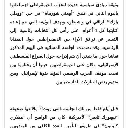
وثيقة مبادئ سياسية جديدة للحزب الديمقراطي اجتماعاتها
باليوم الثاني في فندق “أومني شورهام” في حي “وودلي
بارك” الراقي في واشنطن، وتهدف الوثيقة التي تتم إعادة
كتابتها كل 4 أعوام -على رأس كل انتخابات رئاسية- إلى
التعبير عن توافق الآراء بين الديمقراطيين حول القضايا
الرئاسية، وقد تضمنت الجلسة المسائية في اليوم المذكور
نقاشا حول ما ينبغي أن يتم إدراجه حول الصراع الفلسطيني
الإسرائيلي، وكان على الديمقراطيين حينها أن يختاروا بين
تجديد موقف الحزب الرسمي المؤيد بقوة لإسرائيل، وبين
تقديم بعض التنازلات للفلسطينيين.
(3)
قبل أيام فقط من تلك الجلسة -التي روت
وقائعها صحيفة
“نيويورك تايمز” الأميركية- كان من الواضح أن “هيلاري
كلينتون” في طريقها لتأمين العدد الكافي من المندوبين