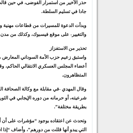
حذر الأخير من استمرار الفوضى، في حين قالت
جادا في تسليم السلطة.
وبدأت الدعوة للمسيرات من قطاعات مهنية وطل
والتغيير- على موقع فيسبوك، وكذلك من مدن 
تحذير من الاستفزاز
واستبق زعيم حزب الأمة السوداني المعارض مظ
أعضاء المجلس العسكري الانتقالي الحاكم، وقا
المتظاهرون.
وقال المهدي -في مقابلة مع وكالة الصحافة ا
شرعيته، أو حرمانه من دوره الإيجابي في الثو
بطريقة مختلفة”.
وتحدث عن اعتقاده بوجود “مؤشرات على أن 
التي يبدو أنها قللت من دورهم”، وأضاف “إذا ا