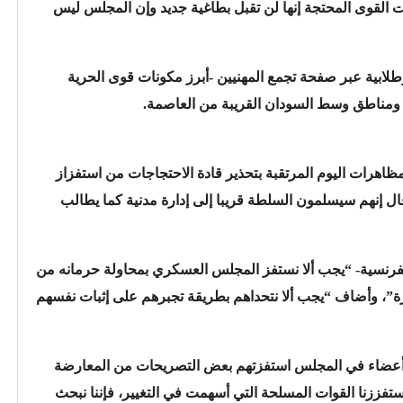
 القوى المحتجة إنها لن تقبل بطاغية جديد وإن المجلس ليس
ابية عبر صفحة تجمع المهنيين -أبرز مكونات قوى الحرية
ومناطق وسط السودان القريبة من العاصمة.
اهرات اليوم المرتقبة بتحذير قادة الاحتجاجات من استفزاز
ل إنهم سيسلمون السلطة قريبا إلى إدارة مدنية كما يطالب
لفرنسية- “يجب ألا نستفز المجلس العسكري بمحاولة حرمانه من
رة”، وأضاف “يجب ألا نتحداهم بطريقة تجبرهم على إثبات نفسهم
أعضاء في المجلس استفزتهم بعض التصريحات من المعارضة
ستفززنا القوات المسلحة التي أسهمت في التغيير، فإننا نبحث