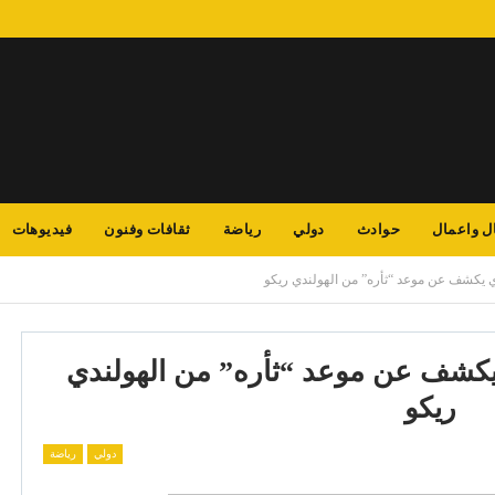
ل واعمال
حوادث
دولي
رياضة
ثقافات وفنون
فيديوهات
ي يكشف عن موعد “ثأره” من الهولندي ريكو
يكشف عن موعد “ثأره” من الهولندي
ريكو
دولي
رياضة