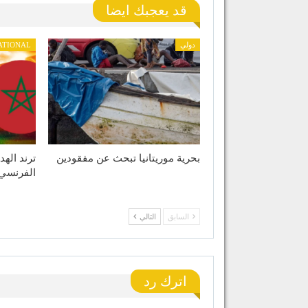
قد يعجبك ايضا
دولي
ATIONAL
بحرية موريتانيا تبحث عن مفقودين
ترند الهد
الفرنسي
السابق
التالي
اترك رد