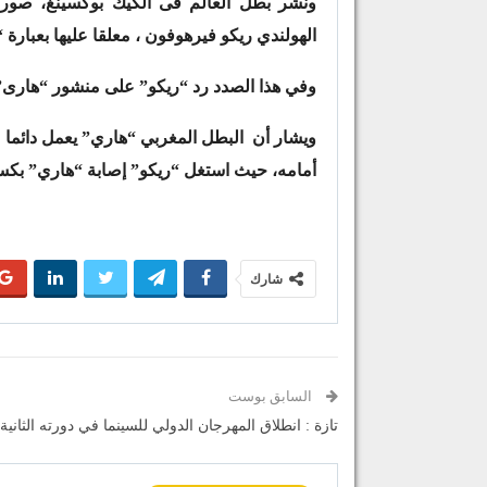
ونشر بطل العالم فى الكيك بوكسينغ، صورة
الهولندي ريكو فيرهوفون ، معلقا عليها بعبارة
وفي هذا الصدد رد “ريكو” على منشور “هارى” قائ
ويشار أن البطل المغربي “هاري” يعمل دائما من
أمامه، حيث استغل “ريكو” إصابة “هاري” بكسر فى يده 
شارك
السابق بوست
تازة : انطلاق المهرجان الدولي للسينما في دورته الثانية