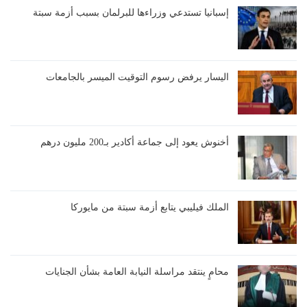
إسبانيا تستدعي وزراءها للبرلمان بسبب أزمة سبتة
اليسار يرفض رسوم التوقيت الميسر بالجامعات
أخنوش يعود إلى جماعة أكادير بـ200 مليون درهم
الملك فيليبي يتابع أزمة سبتة من مايوركا
محامٍ ينتقد مراسلة النيابة العامة بشأن الجنايات