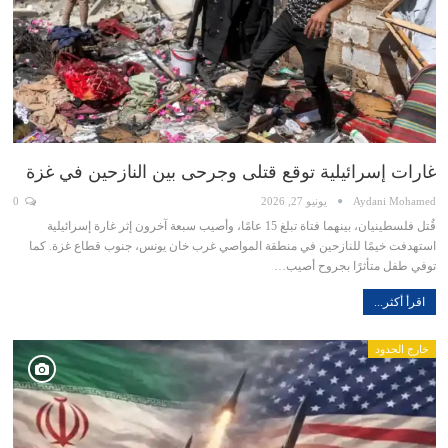
غارات إسرائيلية توقع قتلى وجرحى بين النازحين في غزة
Aydani Mohamed
يونيو 27, 2026
0
قُتل فلسطينيان، بينهما فتاة تبلغ 15 عامًا، وأصيب سبعة آخرون إثر غارة إسرائيلية
استهدفت خيمًا للنازحين في منطقة المواصي غرب خان يونس، جنوب قطاع غزة. كما
توفي طفل متأثرًا بجروح أصيب…
اقرأ أكثر...
خارج الحدود