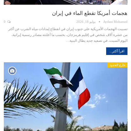
هجمات أمريكا تقطع الماء في إيران
Aydani Mohamed
يوليو 18, 2026
0
تسببت الهجمات الأمريكية على جنوب إيران في انقطاع إمدادات مياه الشرب عن أكثر
من عشرة آلاف شخص في إقليم هرمزجان، بحسب ما أعلنته مصادر رسمية إيرانية،
اليوم السبت، في تصعيد جديد يطال البنية…
اقرأ أكثر...
خارج الحدود