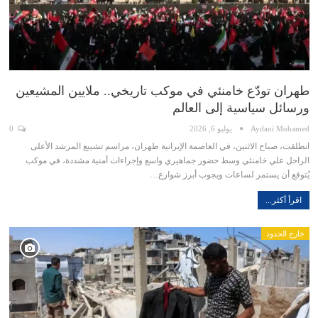
طهران تودّع خامنئي في موكب تاريخي.. ملايين المشيعين
ورسائل سياسية إلى العالم
Aydani Mohamed
يوليو 6, 2026
0
انطلقت، صباح الاثنين، في العاصمة الإيرانية طهران، مراسم تشييع المرشد الأعلى
الراحل علي خامنئي وسط حضور جماهيري واسع وإجراءات أمنية مشددة، في موكب
يُتوقع أن يستمر لساعات ويجوب أبرز شوارع…
اقرأ أكثر...
خارج الحدود