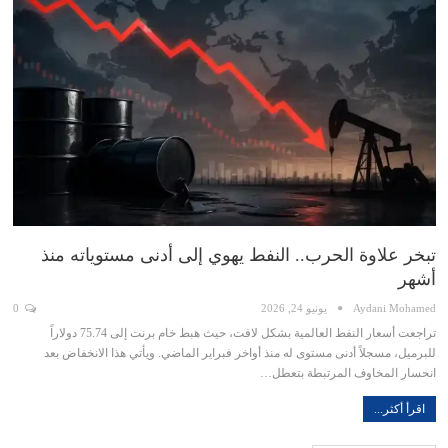
تبخر علاوة الحرب.. النفط يهوي إلى أدنى مستوياته منذ
أشهر
Aydani Mohamed
يونيو 24, 2026
0
تراجعت أسعار النفط العالمية بشكل لافت، حيث هبط خام برنت إلى 75.74 دولاراً
للبرميل، مسجلاً أدنى مستوى له منذ أواخر فبراير الماضي. ويأتي هذا الانخفاض بعد
انحسار المخاوف المرتبطة بتعطل…
اقرأ أكثر...