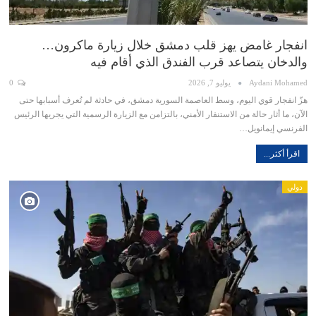
انفجار غامض يهز قلب دمشق خلال زيارة ماكرون…
والدخان يتصاعد قرب الفندق الذي أقام فيه
Aydani Mohamed
يوليو 7, 2026
0
هزّ انفجار قوي اليوم، وسط العاصمة السورية دمشق، في حادثة لم تُعرف أسبابها حتى
الآن، ما أثار حالة من الاستنفار الأمني، بالتزامن مع الزيارة الرسمية التي يجريها الرئيس
الفرنسي إيمانويل…
اقرأ أكثر...
دولي