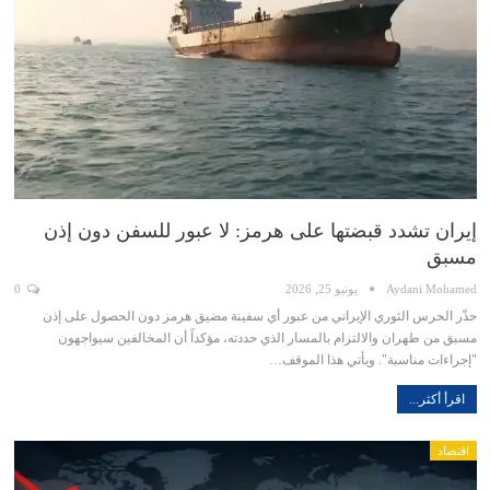
إيران تشدد قبضتها على هرمز: لا عبور للسفن دون إذن
مسبق
Aydani Mohamed
يونيو 25, 2026
0
حذّر الحرس الثوري الإيراني من عبور أي سفينة مضيق هرمز دون الحصول على إذن
مسبق من طهران والالتزام بالمسار الذي حددته، مؤكداً أن المخالفين سيواجهون
"إجراءات مناسبة". ويأتي هذا الموقف…
اقرأ أكثر...
اقتصاد