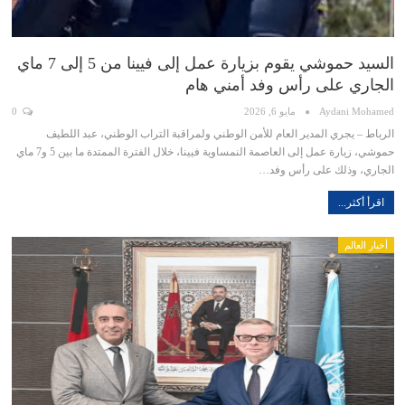
السيد حموشي يقوم بزيارة عمل إلى فيينا من 5 إلى 7 ماي
الجاري على رأس وفد أمني هام
Aydani Mohamed
مايو 6, 2026
0
الرباط – يجري المدير العام للأمن الوطني ولمراقبة التراب الوطني، عبد اللطيف
حموشي، زيارة عمل إلى العاصمة النمساوية فيينا، خلال الفترة الممتدة ما بين 5 و7 ماي
الجاري، وذلك على رأس وفد…
اقرأ أكثر...
أخبار العالم