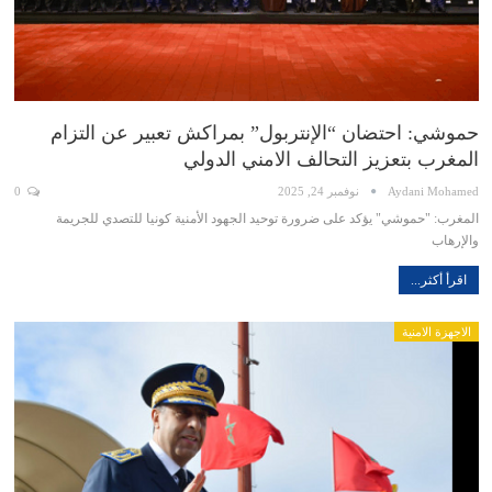
حموشي: احتضان “الإنتربول” بمراكش تعبير عن التزام
المغرب بتعزيز التحالف الامني الدولي
Aydani Mohamed
نوفمبر 24, 2025
0
المغرب: "حموشي" يؤكد على ضرورة توحيد الجهود الأمنية كونيا للتصدي للجريمة
والإرهاب
اقرأ أكثر...
الاجهزة الامنية