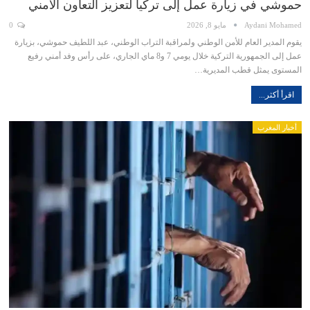
حموشي في زيارة عمل إلى تركيا لتعزيز التعاون الأمني
Aydani Mohamed
مايو 8, 2026
0
يقوم المدير العام للأمن الوطني ولمراقبة التراب الوطني، عبد اللطيف حموشي، بزيارة
عمل إلى الجمهورية التركية خلال يومي 7 و8 ماي الجاري، على رأس وفد أمني رفيع
المستوى يمثل قطب المديرية…
اقرأ أكثر...
أخبار المغرب