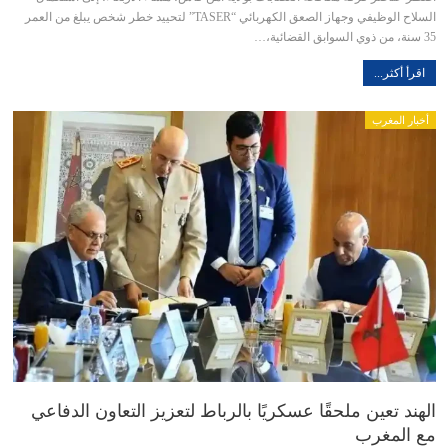
السلاح الوظيفي وجهاز الصعق الكهربائي “TASER” لتحييد خطر شخص يبلغ من العمر
35 سنة، من ذوي السوابق القضائية،…
اقرأ أكثر...
أخبار المغرب
الهند تعين ملحقًا عسكريًا بالرباط لتعزيز التعاون الدفاعي
مع المغرب