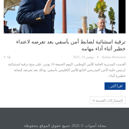
ترقية استثنائية لضابط أمن بآسفي بعد تعرضه لاعتداء
خطير أثناء أداء مهامه
Aydani Mohamed
نوفمبر 14, 2025
0
أقدمت المديرية العامة للأمن الوطني، اليوم الجمعة 14 نونبر، على منح ترقية استثنائية
لرئيس خلية الأمن المدرسي التابع للأمن الإقليمي بآسفي، وذلك بعد تعرضه لإصابة
خطيرة أثناء…
اقرأ أكثر...
المشاركات القديمة
مجلة أصوات © 2026 جميع حقوق الموقع محفوظة.