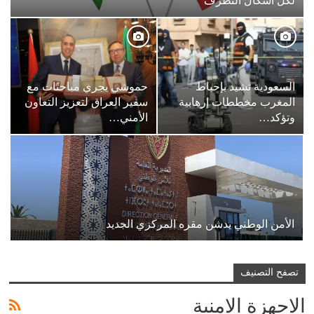
لكل أشكال التطرف
السعودية تشيد بإحباط
حموشي يجري مباحثات مع
المغرب مخططات إرهابية
سفير العراق لتعزيز التعاون
وتؤكد…
الأمني…
الأمن الوطني يدشن مقره المركزي الجديد
تصفح التصنيف
الاجهزة الامنية