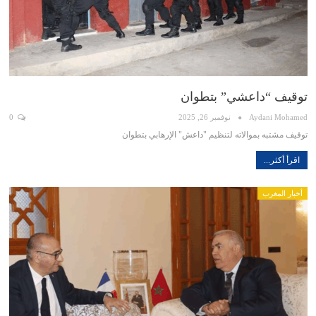
توقيف “داعشي” بتطوان
Aydani Mohamed
نوفمبر 26, 2025
0
توقيف مشتبه بموالاته لتنظيم "داعش" الإرهابي بتطوان
اقرأ أكثر...
أخبار المغرب