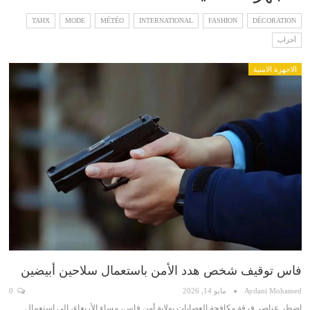
TAHX
MODE
MÉTÉO
INTERNATIONAL
FASHION
DÉCORATION
أحزاب
الاجهزة الامنية
فاس توقيف شخص هدد الأمن باستعمال سلاحين أبيضين
Aydani Mohamed
مايو 14, 2026
0
اضطر عناصر فرقة مكافحة العصابات بولاية أمن فاس، مساء الأربعاء، إلى استعمال