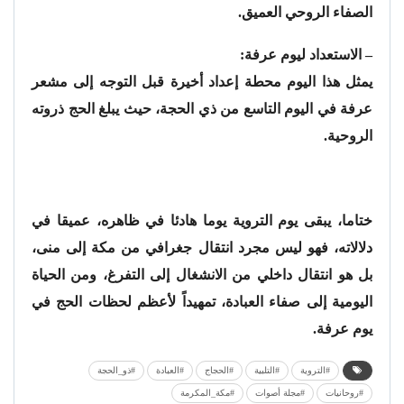
الصفاء الروحي العميق.
– الاستعداد ليوم عرفة:
يمثل هذا اليوم محطة إعداد أخيرة قبل التوجه إلى مشعر
عرفة في اليوم التاسع من ذي الحجة، حيث يبلغ الحج ذروته
الروحية.
ختاما، يبقى يوم التروية يوما هادئا في ظاهره، عميقا في
دلالاته، فهو ليس مجرد انتقال جغرافي من مكة إلى منى،
بل هو انتقال داخلي من الانشغال إلى التفرغ، ومن الحياة
اليومية إلى صفاء العبادة، تمهيداً لأعظم لحظات الحج في
يوم عرفة.
#التروية
#التلبية
#الحجاج
#العبادة
#ذو_الحجة
#روحانيات
#مجلة أصوات
#مكة_المكرمة