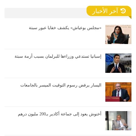
آخر الأخبار
«مجلس بوعياش» يكشف خفايا عبور سبتة
إسبانيا تستدعي وزراءها للبرلمان بسبب أزمة سبتة
اليسار يرفض رسوم التوقيت الميسر بالجامعات
أخنوش يعود إلى جماعة أكادير بـ200 مليون درهم