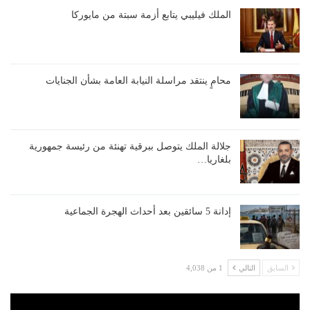
الملك فيليبي يتابع أزمة سبتة من مايوركا
محامٍ ينتقد مراسلة النيابة العامة بشأن الجنايات
جلالة الملك يتوصل ببرقية تهنئة من رئيسة جمهورية
بلغاريا…
إدانة 5 سائقين بعد أحداث الهجرة الجماعية
السابق
التالي
1 من 4,038