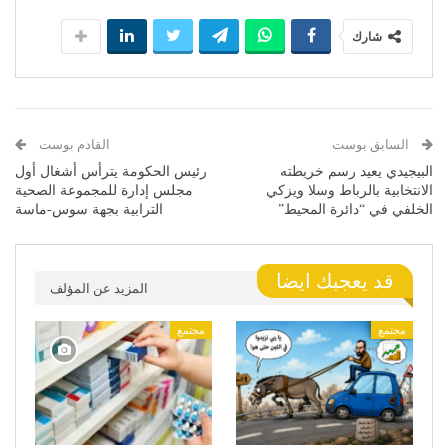
شارك
السابق بوست
القادم بوست
البيجيدي يعيد رسم خريطته
رئيس الحكومة يترأس أشغال أول
الانتخابية بالرباط وسلا ويزكي
مجلس إدارة للمجموعة الصحية
الخلفي في “دائرة المحيط”
الترابية بجهة سوس-ماسة
قد يعجبك ايضا
المزيد عن المؤلف
مجتمع
مجتمع