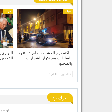
جهات
جهات
ساكنة دوار الحشالفة بفاس تستنجد
البواري 
بالسلطات بعد تكرار الشجارات
الفلاحين
والضجيج
السابق
التالي
اترك رد
لن يتم 