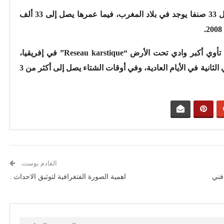
وتأوي المغارة 21 نوعا من الخفافيش من أصل 33 صنفا يوجد في بلاد المغرب، فيما عمرها يصل إلى 33 ألف
وبحسب إفادات العلوي، فمغارة “وينتمدوين” تأوي أكبر وادي تحت الأرض “Reseau karstique” في إفريقيا،
وصبيبها المائي يتراوح ما بين 7 لترات إلى 9 في الثانية في الأيام العادية، وفي أوقات الشتاء يصل إلى أكثر من 3
القادم بوست
 فني
اهمية الصورة الفتغرافية لتوثيق الاحداث .