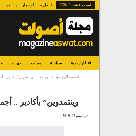
السبت, غشت 8, 2026
اتصل بنا
للإشهار
من نحن
الرئيسية
سياسة
مجتمع
جهات
ما
الصفحة الرئيسية
جهات
وينتمدوين” بأكادير .. أ
وينتمدوين” بأكادير .. أجم
في
يونيو 22, 2019