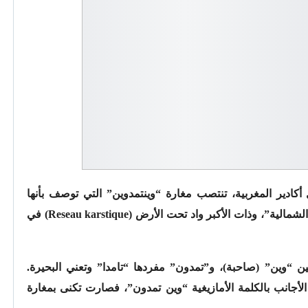
ت بعلو 1280 مترا شمال أكادير المغربية، تنتصب مغارة “وينتمدوين” التي توصف بأنها
“أجمل مغارة في العالم والأطول في إفريقيا الشمالية”، وذات الأكبر واد تحت الأرض (Reseau karstique) في
ين “وين” (صاحبة)، و”تمدون” مفردها “تامدا” وتعني البحيرة.
جانب بالكلمة الأمازيغية “وين تمدون”، فصارت تكنى بمغارة