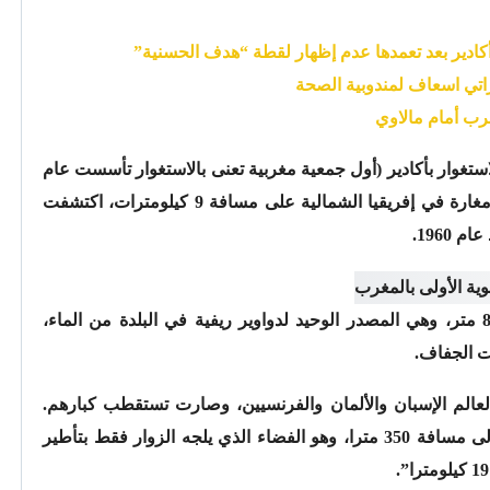
كادير بعد تعمدها عدم إظهار لقطة “هدف الحسنية”
تي اسعاف لمندوبية الصحة
رب أمام مالاوي
تغوار بأكادير (أول جمعية مغربية تعنى بالاستغوار تأسست عام
1986) ، “إنها أجمل مغارة في العالم وأطول مغارة في إفريقيا الشمالية على مسافة 9 كيلومترات، اكتشفت
1960.
بها أربع بحيرات، تفصل فيما بينها مسافة 800 متر، وهي المصدر الوحيد لدواوير ريفية في البلدة من الماء،
ت الجفاف.
عالم الإسبان والألمان والفرنسيين، وصارت تستقطب كبارهم.
ويضيف، “ما بين مدخل المغارة والبحيرة الأولى مسافة 350 مترا، وهو الفضاء الذي يلجه الزوار فقط بتأطير