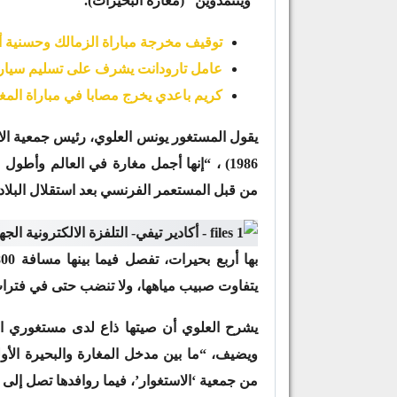
“وينتمدوين” (مغارة البحيرات).
توقيف مخرجة مباراة الزمالك وحسنية أ
عامل تارودانت يشرف على تسليم سيارا
كريم باعدي يخرج مصابا في مباراة المغ
يقول المستغور يونس العلوي، رئيس جمعية الاس
من قبل المستعمر الفرنسي بعد استقلال البلاد عام 
يتفاوت صبيب مياهها، ولا تنضب حتى في فترا
يشرح العلوي أن صيتها ذاع لدى مستغوري ال
من جمعية ‘الاستغوار’، فيما روافدها تصل إلى 19 كيلومترا”.