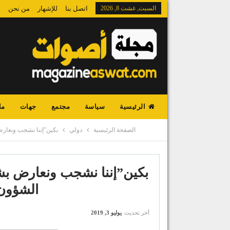
السبت, غشت 8, 2026
اتصل بنا
للإشهار
من نحن
الرئيسية
سياسة
مجتمع
جهات
ما
الصفحة الرئيسية
دولي
بكين”إننا نشجب ونعارض
بكين”إننا نشجب ونعارض بشد
الشؤون 
آخر تحديث
يوليو 3, 2019