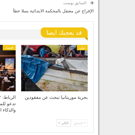
السابق بوست
الإفراج عن معتقل بالمحكمة الابتدائية بسلا خطأ
قد يعجبك ايضا
دولي
اقتصاد
بحرية موريتانيا تبحث عن مفقودين
الرباط: “
تدعو للم
والذكاء 
السابق
التالي