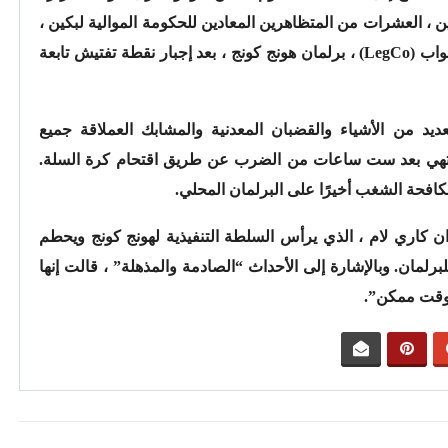
ي مساء يوم الاثنين ، العشرات من المتظاهرين المعادين للحكومة الموالية لبكين ،
الخوذات والملثمين ، تمكن من غزو مجلس النواب (LegCo) ، برلمان هونج كونج ، بعد إجبار نقطة تفتيش تابعة
يد من الأشياء والقضبان المعدنية والمشابك العملاقة جميع
لينتهي بعد ست ساعات من الضرب عن طريق اقتحام كرة السلة.
كافحة الشغب أخيرًا على البرلمان المحلي.
ان كاري لام ، الذي يرأس السلطة التنفيذية لهونج كونج ويحطم
رلمان. وبالإشارة إلى الأحداث “الصادمة والمذهلة” ، قالت إنها
 وقت ممكن”.