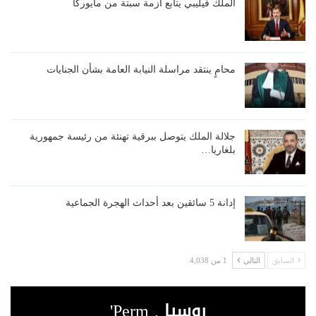
الملك فيليبي يتابع أزمة سبتة من مايوركا
محامٍ ينتقد مراسلة النيابة العامة بشأن الجنايات
جلالة الملك يتوصل ببرقية تهنئة من رئيسة جمهورية
بلغاريا…
إدانة 5 سائقين بعد أحداث الهجرة الجماعية
السابق
التالي
1 من 4,038