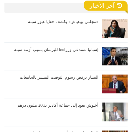
آخر الأخبار
«مجلس بوعياش» يكشف خفايا عبور سبتة
إسبانيا تستدعي وزراءها للبرلمان بسبب أزمة سبتة
اليسار يرفض رسوم التوقيت الميسر بالجامعات
أخنوش يعود إلى جماعة أكادير بـ200 مليون درهم