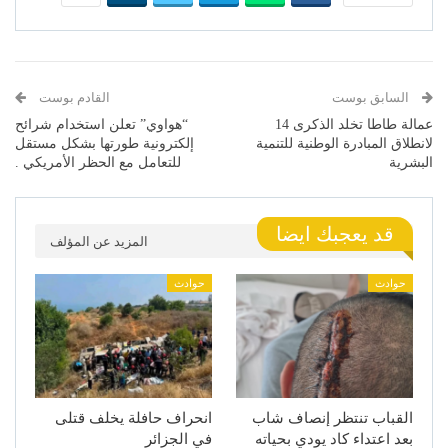
السابق بوست
القادم بوست
عمالة طاطا تخلد الذكرى 14
“هواوي” تعلن استخدام شرائح
لانطلاق المبادرة الوطنية للتنمية
إلكترونية طورتها بشكل مستقل
البشرية
للتعامل مع الحظر الأمريكي .
قد يعجبك ايضا
المزيد عن المؤلف
حوادث
حوادث
القباب تنتظر إنصاف شاب
انحراف حافلة يخلف قتلى
بعد اعتداء كاد يودي بحياته
في الجزائر