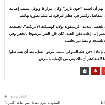
لهم أن اسمه “جون باربر” وكان مزارعا وتوفي بسبب إصابته
 المفاصل وكسر في عظم الترقوة لم يلتئم بصورة نهائية.
فات الرجل عام 1990 في مقلع للحصى بمدينة “غريسفولد بولاية كونيتيكت الأمريكية”. الجمجمة
ر إلى إعادة دفن الجثة. كان قاع القبر مرصوفا بالحجر وفي
باستخدام مسامير نحاسية.
ون بإعادة دفن جثة المتوفي بسبب مرض السل، بعد أن يستأصلوا
 لاعتقادهم أن ذلك يقي من الإصابة بالمرض.
القادم بوست
أجل
السعودية تقوم بتعديل سن تقاعد “المرأة”