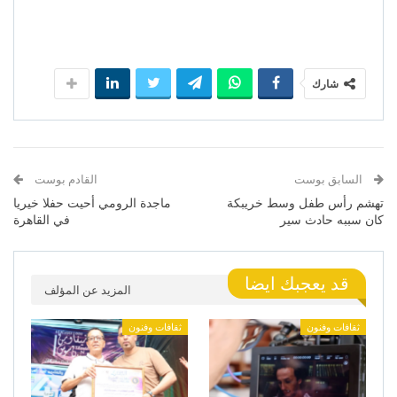
شارك
السابق بوست
القادم بوست
تهشم رأس طفل وسط خريبكة
ماجدة الرومي أحيت حفلا خيريا
كان سببه حادث سير
في القاهرة
قد يعجبك ايضا
المزيد عن المؤلف
ثقافات وفنون
ثقافات وفنون