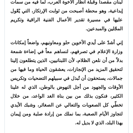
لبنان مقصداً وقبلة أنظار الأخوة العرب، لما فيه من سمات
إبداعية، وهو محطة أصبحت من ثوابت الإرتكاز، التي يُعّول
عليها في مسيرة تقدير الأعمال الفنية الراقية وتكريم
المجّلين والمبدعين.
إني أشدّ على أيدي الأخوين حلو ومعاونيهم، واضعاً إمكانات
وزارة الإعلام في تصرفهم، لنساهم معاً في إضاءة شمعة
بدلاً من أن نلعن الظلام، لأن اللبنانيين، الذين يتطلعون إلينا
لتحقيق المزيد من الإنجازات، يعشقون الحياة وما فيها من
جمالات، يستحقون أن تُبذل في سبيلهم التضحيات وتكريس
الأوقات والجهود من أجل النهوض بالوطن، الذي له علينا
الكثير، فنكون بذلك من بين بناة الغد الواعد، من خلال
تخطّي كل الصعوبات والتعالي عن الصغائر، وشبك الأيدي
لتجاوز الأيام الصعبة، بما نملك من إرادة صلبة ومن إيمان
بهذا البلد، الذي لا بديل له.