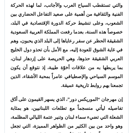
والتي تستقطب السياح العرب والأجانب، لما لهذه الحركة
الفنية والثقافية من أهمية على صعيد التفاعل الحضاري بين
الشعوب، وعلى تنشيط حركة الدورة الإقتصادية في البلد،
خصوصاً هذه السنة، بعدما رفعت المملكة العربية السعودية
الشقيقة الحظر عن سفر رعاياها إلى البلد الذي يحبون، وهم
في غاية الشوق للعودة إليه، مع الأمل بأن تحذو دول الخليج
العربي الشقيقة حذوها، وهي الحريصة على إزدهار لبنان،
بما يربطها به من علاقات أخوّة طيبة، إذ نتوقع أن يكون
الموسم السياحي والإصطيافي عامراً بمحبة الأشقاء، الذين
تجمعنا بهم روابط تاريخية عميقة.
إن مهرجان “الموريكس دور”، الذي يسهر القيمون على أدّق
تفاصيله ليأتي منسجماً مع تطلعات اللبنانيين، هو بمثابة
الشعلة التي تضيء سماء لبنان وتنير عتمة الليالي المظلمة،
وهو واحد من بين الكثير من الظواهر المميزة، التي تجعل