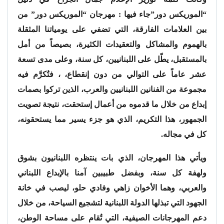
“الموريكس دور”جاء فيها : مهرجان “الموريكس دور” من
بين العلامات الفارقة، التي تضفي على يومياتنا المثقلة
بالهموم والمشاكل والتعقيدات الكثيرة، بصيصاً من أمل
بالمستقبل، يطّل على اللبنانيين، كل سنة، وعلى مدى تسعة
عشر عاماً على التوالي من دون إنقطاع، ، فتُكرَّم فيه
مجموعة من الفنانين اللبنانيين والعرب، الذين تركوا بصمات
إبداع من خلال ما قدموه من أعمال إستحقت، نتيجة تصويت
الجمهور، هذا التكريم، الذي هو جزء يسير مما يستحقونه،
كل في مجاله.
ويأتي هذا المهرجان، الذي بات ينتظره اللبنانيون بشوق
ولهفة كل سنة، وبفضل طبيبين آمنا بالإبداع اللبناني
والعربي، وهما الأخوان زاهي وفادي حلو، ليصب في خانة
الجهود التي تبذلها الدولة اللبنانية لتشجيع السياحة، من خلال
دعم المهرجانات الصيفية، التي تُقام على مساحة الوطن،