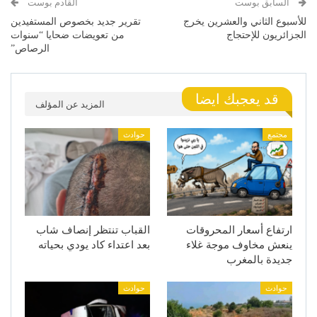
السابق بوست
القادم بوست
للأسبوع الثاني والعشرين يخرج
تقرير جديد بخصوص المستفيدين
الجزائريون للإحتجاج
من تعويضات ضحايا “سنوات
الرصاص”
قد يعجبك ايضا
المزيد عن المؤلف
مجتمع
حوادث
ارتفاع أسعار المحروقات
القباب تنتظر إنصاف شاب
ينعش مخاوف موجة غلاء
بعد اعتداء كاد يودي بحياته
جديدة بالمغرب
حوادث
حوادث