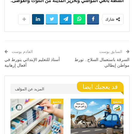
أنشطة بائعي المواشي وتحرير المدينة من التلوث والفوضى.
شارك
السابق بوست
القادم بوست
السرقة باستعمال السلاح.. تورط
أستاذ للتعليم الإبتدائي يتورط في
مواطن إيطالي
أفعال إرهابية
قد يعجبك ايضا
المزيد عن المؤلف
مجتمع
مجتمع