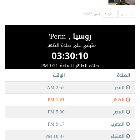
السابق
التالي
1 من 4,038