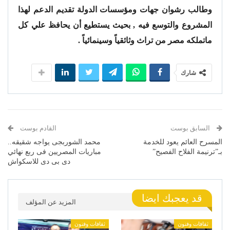
وطالب رشوان جهات ومؤسسات الدولة تقديم الدعم لهذا
المشروع والتوسع فيه , بحيث يستطيع أن يحافظ علي كل
ماتملكه مصر من تراث وثائقياً وسينمائياً .
شارك
السابق بوست
القادم بوست
المسرح العائم يعود للخدمة
محمد الشوربجى يواجه شقيقه..
بـ”ترنيمة الفلاح الفصيح”
مباريات المصريين فى ربع نهائي
دى بى دى للاسكواش
قد يعجبك ايضا
المزيد عن المؤلف
ثقافات وفنون
ثقافات وفنون