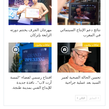
نتائج دعم الإنتاج السينمائي
مهرجان الجرف يختتم دورته
في المغرب
الرابعة بإنزكان
ثقافات وفنون
ثقافات وفنون
تحسن الحالة الصحية لعمر
افتتاح رسمي لفضاء “لمسة
السيد بعد عملية جراحية
آرت لاب”.. نافذة جديدة
للإبداع الفني بمدينة طنجة.
السابق
التالي