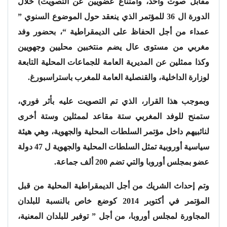
مقابل صوت واحد، وامتناع عضويين عن التصويت) خلال
الدورة ال 36 للمؤتمر الذي ينعقد حول الموضوع السنوي ”
عمداء من أجل الحفاظ على الديمقراطية “، بحضور وفد
مغربي من مستوى عال يضم منتخبين محليين وجهويين
وكذا ممثلين عن المديرية العامة للجماعات المحلية التابعة
لوزارة الداخلية، والقنصلية العامة للمغرب باستراسبورغ.
وبموجب هذا القرار، الذي تم التصويت عليه بأثر فوري،
ستمنح للوفد المغربي ستة مقاعد لممثلين وستة أخرى
لنائبيهم داخل مؤتمر السلطات المحلية والجهوية، وهي هيئة
سياسية أوروبية تمثل السلطات المحلية والجهوية ل 47 دولة
عضو بمجلس أوروبا والتي تضم 200 ألف جماعة.
وتم إحداث الشريك من أجل الديمقراطية المحلية من قبل
المؤتمر في أكتوبر 2014 كوضع خاص بالنسبة للبلدان
المجاورة لمجلس أوروبا، من أجل ” توفير للبلدان المعنية،