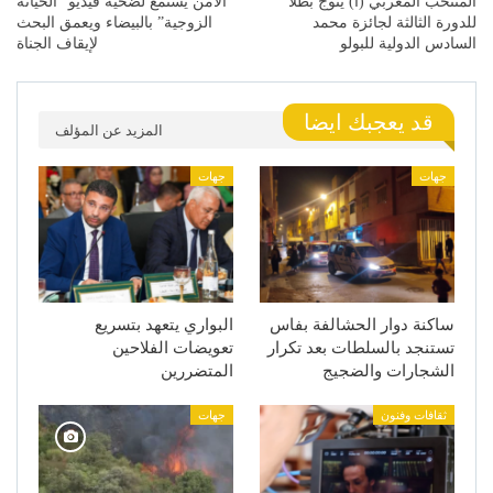
المنتخب المغربي (أ) يتوج بطلا
الأمن يستمع لضحية فيديو “الخيانة
للدورة الثالثة لجائزة محمد
الزوجية” بالبيضاء ويعمق البحث
السادس الدولية للبولو
لإيقاف الجناة
قد يعجبك ايضا
المزيد عن المؤلف
جهات
جهات
ساكنة دوار الحشالفة بفاس
البواري يتعهد بتسريع
تستنجد بالسلطات بعد تكرار
تعويضات الفلاحين
الشجارات والضجيج
المتضررين
ثقافات وفنون
جهات