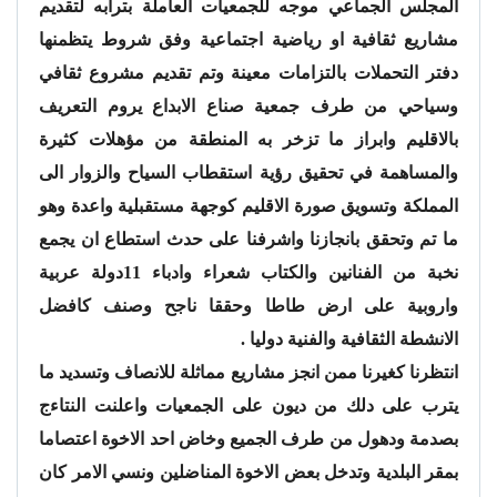
المجلس الجماعي موجه للجمعيات العاملة بترابه لتقديم
مشاريع ثقافية او رياضية اجتماعية وفق شروط يتظمنها
دفتر التحملات بالتزامات معينة وتم تقديم مشروع ثقافي
وسياحي من طرف جمعية صناع الابداع يروم التعريف
بالاقليم وابراز ما تزخر به المنطقة من مؤهلات كثيرة
والمساهمة في تحقيق رؤية استقطاب السياح والزوار الى
المملكة وتسويق صورة الاقليم كوجهة مستقبلية واعدة وهو
ما تم وتحقق بانجازنا واشرفنا على حدث استطاع ان يجمع
نخبة من الفنانين والكتاب شعراء وادباء 11دولة عربية
واروبية على ارض طاطا وحققا ناجح وصنف كافضل
الانشطة الثقافية والفنية دوليا .
انتظرنا كغيرنا ممن انجز مشاريع مماثلة للانصاف وتسديد ما
يترب على دلك من ديون على الجمعيات واعلنت النتاءج
بصدمة ودهول من طرف الجميع وخاض احد الاخوة اعتصاما
بمقر البلدية وتدخل بعض الاخوة المناضلين ونسي الامر كان