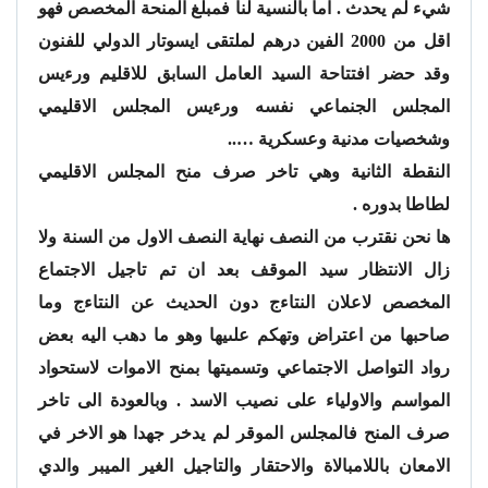
شيء لم يحدث . اما بالنسية لنا فمبلغ المنحة المخصص فهو
اقل من 2000 الفين درهم لملتقى ايسوتار الدولي للفنون
وقد حضر افتتاحة السيد العامل السابق للاقليم ورءيس
المجلس الجنماعي نفسه ورءيس المجلس الاقليمي
وشخصيات مدنية وعسكرية …..
النقطة الثانية وهي تاخر صرف منح المجلس الاقليمي
لطاطا بدوره .
ها نحن نقترب من النصف نهاية النصف الاول من السنة ولا
زال الانتظار سيد الموقف بعد ان تم تاجيل الاجتماع
المخصص لاعلان النتاءج دون الحديث عن النتاءج وما
صاحبها من اعتراض وتهكم علىيها وهو ما دهب اليه بعض
رواد التواصل الاجتماعي وتسميتها بمنح الاموات لاستحواد
المواسم والاولياء على نصيب الاسد . وبالعودة الى تاخر
صرف المنح فالمجلس الموقر لم يدخر جهدا هو الاخر في
الامعان باللامبالاة والاحتقار والتاجيل الغير الميبر والدي