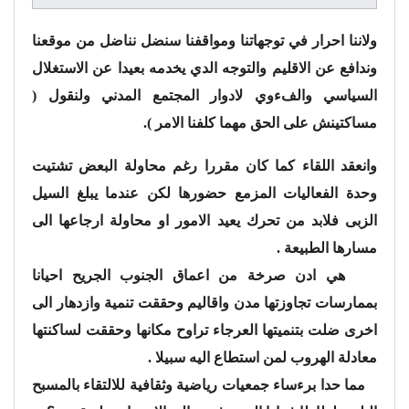
ولاننا احرار في توجهاتنا ومواقفنا سنضل نناضل من موقعنا
وندافع عن الاقليم والتوجه الدي يخدمه بعيدا عن الاستغلال
السياسي والفءوي لادوار المجتمع المدني ولنقول (
مساكتينش على الحق مهما كلفنا الامر ).
وانعقد اللقاء كما كان مقررا رغم محاولة البعض تشتيت
وحدة الفعاليات المزمع حضورها لكن عندما يبلغ السيل
الزبى فلابد من تحرك يعيد الامور او محاولة ارجاعها الى
مسارها الطبيعة .
هي ادن صرخة من اعماق الجنوب الجريح احيانا
بممارسات تجاوزتها مدن واقاليم وحققت تنمية وازدهار الى
اخرى ضلت بتنميتها العرجاء تراوح مكانها وحققت لساكنتها
معادلة الهروب لمن استطاع اليه سبيلا .
مما حدا برءساء جمعيات رياضية وثقافية للالتقاء بالمسبح