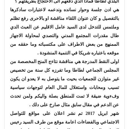
البلدي لطاطا فمادا الدي دفعهم الى الاحتجاج بطريقتهم ؟
هي ادن جلسة وحوار نسانده وندعمه لاعتبارات سادكرها
بالتفصيل و كان عنوان اللقاء مناقشة او بالاحرى رفع تظلم
وملتمس للتدخل لدى السيد عامل الاقليم عن العبث الدي
طال مقدرات المجتمع المدني والتصدي لمحاولة الاجهاز
الممنهج من بعض الاطراف على مكتسباته وما حققه من
موقعه باعتباره شريكا في التنمية المنشودة .
اولى النقط المدرجة هي مناقشة نتاءج المنح المخصصة من
المجلس الجماعي لطاطا وما تفرزه كل سنة من تخصيص
غير متوازن للجمعيات بحيت ما يتوصل به لا يعدو ان يكون
تسيب ومحابات واستغلال للمال العام لتوجهات سياسية
وفءوية ضيقة لا تمت للمنطق بصلة واليكم ولمن تحدث
عن الدعم في مقال سابق مثال صارخ على دلك .
شهر ابريل 2017 تم نشر اعلان على مواقع للتواصل
الاجتماعي وبالفضاءات اعامة موقع من طرف السيد رءيس