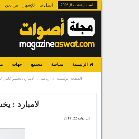
السبت, غشت 8, 2026
اتصل بنا
للإشهار
من نحن
الرئيسية
سياسة
مجتمع
جهات
ما
الصفحة الرئيسية
رياضة
لامبارد : يخسر كانتي لمدة 3 أ
لامبارد : يخسر ك
في
يوليو 22, 2019