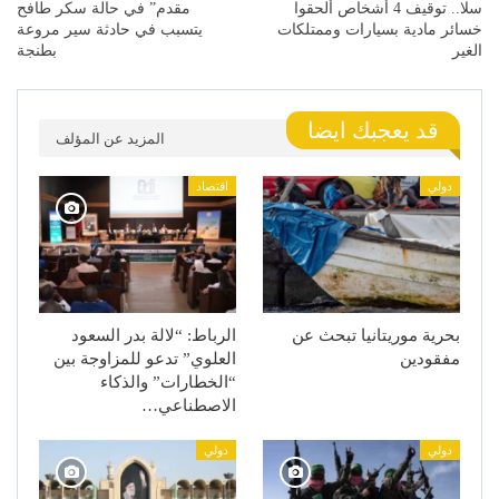
سلا.. توقيف 4 أشخاص ألحقوا
مقدم” في حالة سكر طافح
خسائر مادية بسيارات وممتلكات
يتسبب في حادثة سير مروعة
الغير
بطنجة
قد يعجبك ايضا
المزيد عن المؤلف
دولي
اقتصاد
بحرية موريتانيا تبحث عن
الرباط: “لالة بدر السعود
مفقودين
العلوي” تدعو للمزاوجة بين
“الخطارات” والذكاء
الاصطناعي…
دولي
دولي