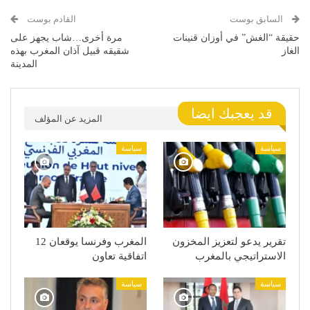
السابق بوست
القادم بوست
حقيقة “الغش” في أوزان قنينات
مرة أخرى…شاب يجهز على
الغاز
شقيقه قبيل آذان المغرب بهذه
المدينة
قد يعجبك ايضا
المزيد عن المؤلف
سياسة
سياسة
تقرير يدعو لتعزيز المخزون
المغرب وفرنسا يوقعان 12
الاستراتيجي بالمغرب
اتفاقية تعاون
سياسة
سياسة