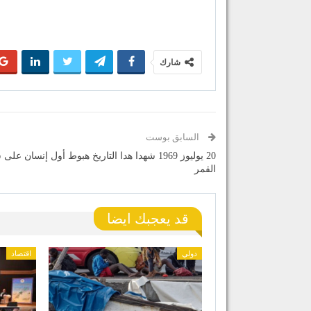
شارك
السابق بوست
20 يوليوز 1969 شهدا هدا التاريخ هبوط أول إنسان ع
القمر
قد يعجبك ايضا
دولي
اقتصاد