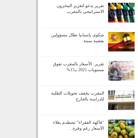
تقرير يدعو لتعزيز المخزون
الاستراتيجي بالمغرب
شكوى بإسبانيا تطال مسؤولين
بقضية سبتة
تقرير: الأسعار بالمغرب تفوق
مستويات 2021 بـ15%
المغرب يخفف تحويلات الطلبة
للدراسة بالخارج
“فاكهة الفقراء” تصطدم بغلاء
الأسعار رغم وفرة…