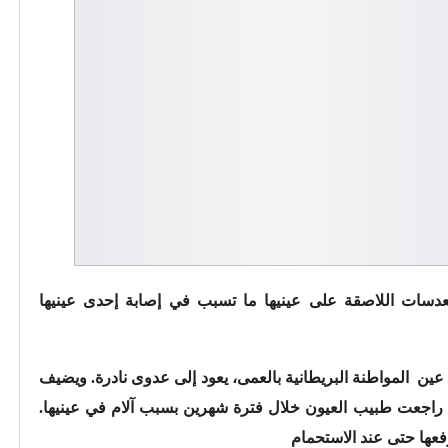
عدسات اللاصقة على عينيها ما تسبب في إصابة إحدى عينيها
Live، بأن سبب إصابة عين المواطنة البريطانية بالعمى، يعود إلى عدوى نادرة. ويضيف
وضحا بأن المواطنة البالغه (41 سنة) راجعت طبيب العيون خلال فترة شهرين بسبب آلام في عينيها.
رفعها حتى عند الاستحمام