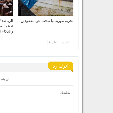
بحرية موريتانيا تبحث عن مفقودين
الرباط: “
تدعو للم
والذكاء 
السابق
التالي
اترك رد
لن يتم 