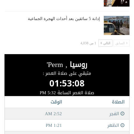
إدانة 5 سائقين بعد أحداث الهجرة الجماعية
السابق
التالي
1 من 4,038