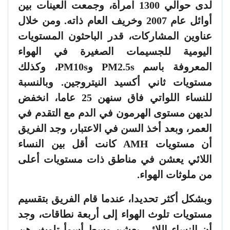
لدى حوالي 1300 امرأة، وجمعت العينات بين
أوائل عام 2007 وخريف العام ذاته. ومن خلال
عناوين المشاركات، قدر الباحثون المستويات
اليومية للجسيمات الصغيرة في الهواء
المعروفة باسم PM2.5s وPM10s، وكذلك
مستويات ثاني أكسيد النيتروجين. وبالنسبة
للنساء اللواتي فاق سنهن 25 عاما، انخفض
لديهن مستوى الهرمون في الدم مع التقدم في
العمر، وبعد أخذ السن في الاعتبار، وجد الفريق
أن مستويات AMH كانت أقل بين النساء
اللائي يعشن في مناطق ذات مستويات أعلى
من ملوثات الهواء.
وبشكل أكثر تحديدا، عندما قام الفريق بتقسيم
مستويات تلوث الهواء إلى أربعة نطاقات، وجد
أن النساء اللائي يعشن وسط أسوأ تلوث، هن