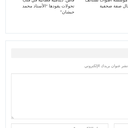
مؤسسة أصوات تستأنف
فاس: دينامية قضائية في قلب
حال صفة صحفية
تحولات يقودها “الأستاذ محمد
حبشان”
نشر عنوان بريدك الإلكتروني.