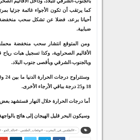
بالجنوب-الشرقي للبلاد، وداخل الأقاليم الصح
كما يرتقب أن تكون الأجواء غائمة جزئيا
أحيانا برعد، فضلا عن تشكل سحب منخفضة 
ضبابية.
ومن المتوقع انتشار سحب منخفضة محملة أ
الأقاليم الصحراوية، وكذا تسجيل هبات رياح
وبالجنوب-الشرقي وبأقصى جنوب البلاد.
18 و25 درجة بباقي الأرجاء الأخرى.
أما درجات الحرارة خلال النهار فستشهد بعض ا
وسيكون البحر قليل الهيجان إلى هائج بالواج
- #الطقس_في_المغرب - #توقعات_الطقس - #حالة_الجو - #در