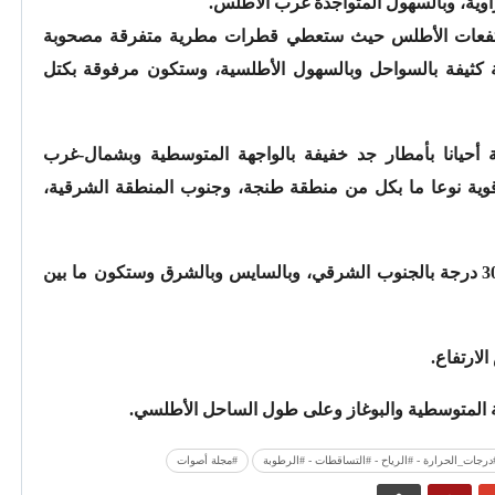
راوية، وبالسهول المتواجدة غرب الأطلس.
 بمرتفعات الأطلس حيث ستعطي قطرات مطرية متفرقة مصحوبة
كثيفة بالسواحل وبالسهول الأطلسية، وستكون مرفوقة بكتل
حيانا بأمطار جد خفيفة بالواجهة المتوسطية وبشمال-غرب
 قوية نوعا ما بكل من منطقة طنجة، وجنوب المنطقة الشرقية،
وستتراوح درجات الحرارة الدنيا ما بين 24 و30 درجة بالجنوب الشرقي، وبالسايس وبالشرق وستكون ما بين
لارتفاع.
هة المتوسطية والبوغاز وعلى طول الساحل الأطلسي.
جات_الحرارة - #الرياح - #التساقطات - #الرطوبة
#مجلة أصوات