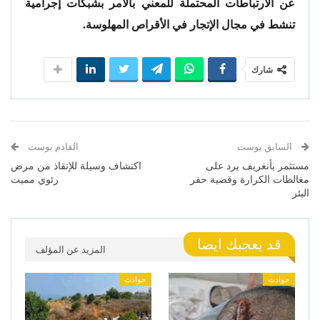
عن الارتباطات المحتملة للمعني بالأمر بشبكات إجرامية
تنشط في مجال الإتجار في الأقراص المهلوسة.
شارك
السابق بوست
القادم بوست
مستثمر بأنغريف يرد على
اكتشاف وسيلة للإنقاذ من مرض
مغالطات الكرارة وقضية حفر
رئوي مميت
البئر
قد يعجبك ايضا
المزيد عن المؤلف
حوادث
حوادث