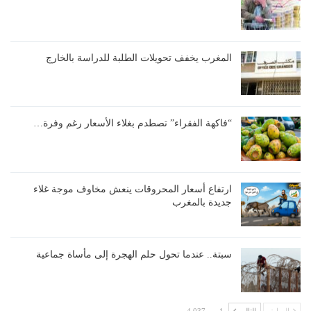
المغرب يخفف تحويلات الطلبة للدراسة بالخارج
“فاكهة الفقراء” تصطدم بغلاء الأسعار رغم وفرة…
ارتفاع أسعار المحروقات ينعش مخاوف موجة غلاء
جديدة بالمغرب
سبتة.. عندما تحول حلم الهجرة إلى مأساة جماعية