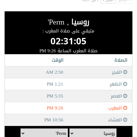
السابق
التالي
1 من 4,037