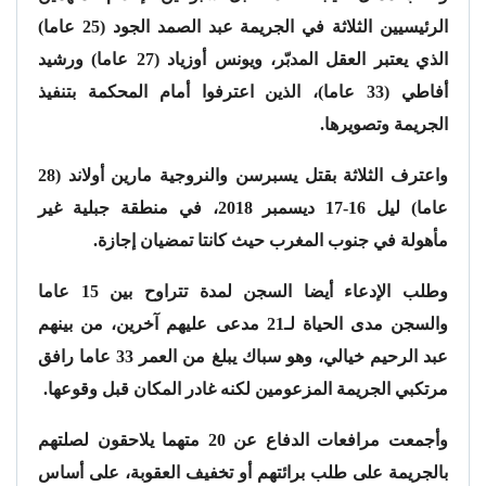
الرئيسيين الثلاثة في الجريمة عبد الصمد الجود (25 عاما)
الذي يعتبر العقل المدبّر، ويونس أوزياد (27 عاما) ورشيد
أفاطي (33 عاما)، الذين اعترفوا أمام المحكمة بتنفيذ
الجريمة وتصويرها.
واعترف الثلاثة بقتل يسبرسن والنروجية مارين أولاند (28
عاما) ليل 16-17 ديسمبر 2018، في منطقة جبلية غير
مأهولة في جنوب المغرب حيث كانتا تمضيان إجازة.
وطلب الإدعاء أيضا السجن لمدة تتراوح بين 15 عاما
والسجن مدى الحياة لـ21 مدعى عليهم آخرين، من بينهم
عبد الرحيم خيالي، وهو سباك يبلغ من العمر 33 عاما رافق
مرتكبي الجريمة المزعومين لكنه غادر المكان قبل وقوعها.
وأجمعت مرافعات الدفاع عن 20 متهما يلاحقون لصلتهم
بالجريمة على طلب برائتهم أو تخفيف العقوبة، على أساس