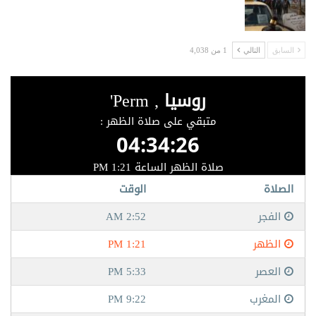
السابق
التالي
1 من 4,038