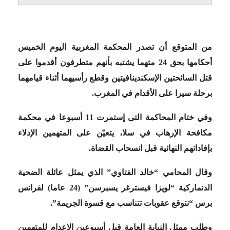
من المتوقع أن تصدر المحكمة المغربية اليوم الخميس
أحكامها بحق 24 متهما يشتبه بأنهم متطرفون أقدموا على
قتل السائحتين الإسكندينافيتين وقطع رأسيهما أثناء قيامهما
برحلة سيرا على الأقدام في المغرب.
وفي ختام المحاكمة التى إستمرت 11 أسبوعا في محكمة
مكافحة الإرهاب في سلا، يتعيّن على المتهمين الإدلاء
بإفاداتهم النهائية قبل انسحاب القضاة.
وقال المحامي “خالد الفتاوي” الذي يمثل عائلة الضحية
الدنماركية “لويزا فيسترغر يسبرسن” (24 عاما) لفرانس
برس “نتوقع عقوبات تتناسب مع قسوة الجريمة”.
وطلب ممثل النيابة العامة قبل أسبوعين الإعدام للمتهمين