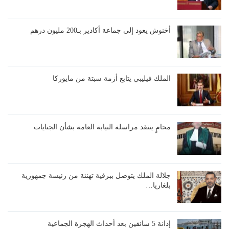
أخنوش يعود إلى جماعة أكادير بـ200 مليون درهم
الملك فيليبي يتابع أزمة سبتة من مايوركا
محامٍ ينتقد مراسلة النيابة العامة بشأن الجنايات
جلالة الملك يتوصل ببرقية تهنئة من رئيسة جمهورية
بلغاريا…
إدانة 5 سائقين بعد أحداث الهجرة الجماعية