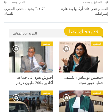
السابق بوست
القادم بوست
القسام تنعى قائد أركانها بعد غارة
“كاف” يشيد بمنتخب المغرب
إسرائيلية
للفتيان
قد يعجبك ايضا
المزيد عن المؤلف
المجتمع
المجتمع
«مجلس بوعياش» يكشف
أخنوش يعود إلى جماعة
خفايا عبور سبتة
أكادير بـ200 مليون درهم
المجتمع
المجتمع