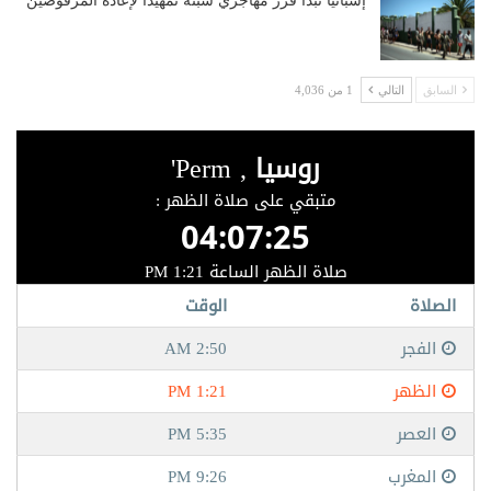
إسبانيا تبدأ فرز مهاجري سبتة تمهيدا لإعادة المرفوضين
السابق
التالي
1 من 4,036