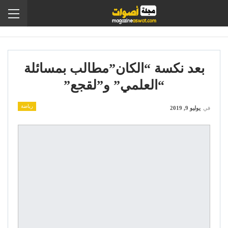
بعد نكسة “الكان”مطالب بمسائلة
“العلمي” و”لقجع”
رياضة
في
يوليو 9, 2019