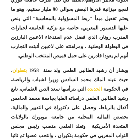
لقجع ميزانية قدرها البعض بحوالي 90 مليار سنتيم، وهو ما
يحتم تفعيل مبدأ “ربط المسؤولية بالمحاسبة” التي ينص
عليها الدستور المغربي، خاصة مع تزكية الجامعة لخيارات
المدرب رونار، الذي فضل عدم استدعاء الاعبين البارزين
في البطولة الوطنية ، ومراهنته على لاعبين أثبتت التجارب
أنهم لم يعودا قادرين على حمل قميص المنتخب الوطني.
ويشار أن رشيد الطالبي العلمي ولد سنة 1958
بتطوان
،
حيث عينه الملك محمد السادس وزيرا لشباب والرياضة.
في الحكومة
الجديدة
التي يترأسها سعد الدين العثماني، تابع
رشيد الطالبي العلمي دراساته العليا بجامعة محمد الخامس
أكدال بالرباط، وحصل على دكتوراة في التدبير والمالية،
تخصص المالية المحلية من جامعة نيويورك بالولايات
المتحدة الأمريكية
وتقلد العلمي منصب رئيس مجلس
النواب المغربي في حكومة بنكيران ، وانتخب عضوا ثم نائبا