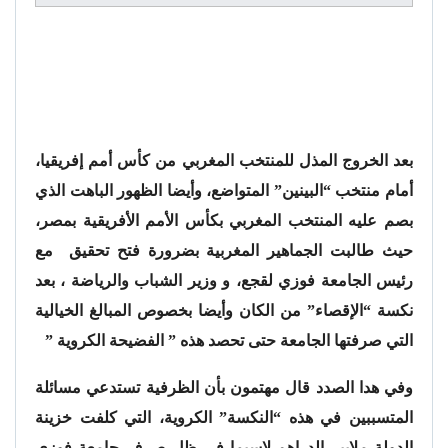
بعد الخروج المذل للمنتخب المغربي من كأس أمم إفريقيا،
أمام منتخب “البينين” المتواضع، وأيضا الظهور الباهت الذي
بصم عليه المنتخب المغربي بكأس الأمم الأفريقية بمصر،
حيث طالبت الجماهير المغربية بضرورة فتح تحقيق مع
رئيس الجامعة فوزي لقجع، و وزير الشباب والرياضة ، بعد
نكسة “الإقصاء” من الكان وأيضا بخصوص المبالغ الخيالية
التي صرفتها الجامعة حتى تحصد هذه ” الفضيحة الكروية ”
وفي هدا الصدد قال مهتمون بأن الظرفية تستدعي مسائلة
المتسببين في هذه “النكسة” الكروية، التي كلفت خزينة
الدولة ملايير الدراهم،لاسيما في ظل صرف جامعة فوزي