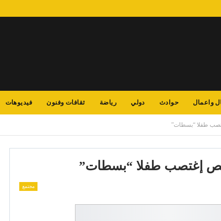
ل واعمال
حوادث
دولي
رياضة
ثقافات وفنون
فيديوهات
صب طفلا “بسطات”
ص إغتصب طفلا “بسطات”
مجتمع