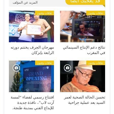
قد يعجبك ايضا
المزيد عن المؤلف
ثقافات وفنون
ثقافات وفنون
نتائج دعم الإنتاج السينمائي
مهرجان الجرف يختتم دورته
في المغرب
الرابعة بإنزكان
ثقافات وفنون
ثقافات وفنون
تحسن الحالة الصحية لعمر
افتتاح رسمي لفضاء “لمسة
السيد بعد عملية جراحية
آرت لاب”.. نافذة جديدة
للإبداع الفني بمدينة طنجة.