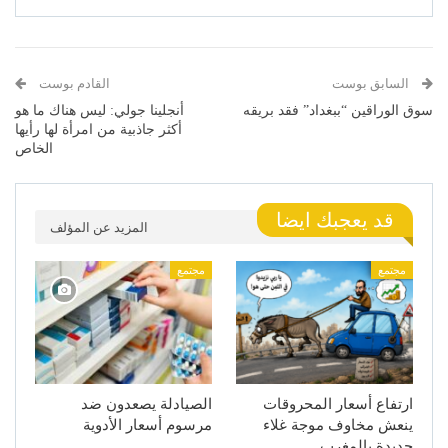
السابق بوست
القادم بوست
سوق الوراقين “ببغداد” فقد بريقه
أنجلينا جولي: ليس هناك ما هو
أكثر جاذبية من امرأة لها رأيها
الخاص
قد يعجبك ايضا
المزيد عن المؤلف
مجتمع
مجتمع
ارتفاع أسعار المحروقات
الصيادلة يصعدون ضد
ينعش مخاوف موجة غلاء
مرسوم أسعار الأدوية
جديدة بالمغرب