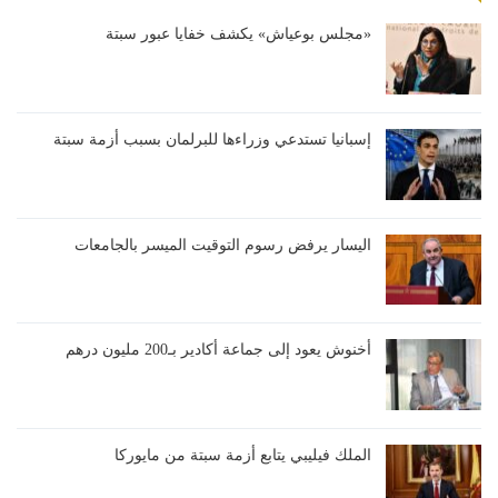
«مجلس بوعياش» يكشف خفايا عبور سبتة
إسبانيا تستدعي وزراءها للبرلمان بسبب أزمة سبتة
اليسار يرفض رسوم التوقيت الميسر بالجامعات
أخنوش يعود إلى جماعة أكادير بـ200 مليون درهم
الملك فيليبي يتابع أزمة سبتة من مايوركا