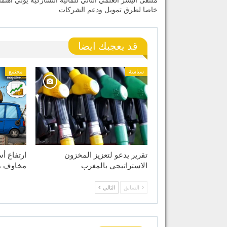
ملتقى اليسر العلمي الثاني للمالية التشاركية يولي اهتما
خاصا لطرق تمويل ودعم الشركات
قد يعجبك ايضا
سياسة
مجتمع
تقرير يدعو لتعزيز المخزون
ارتفاع أ
الاستراتيجي بالمغرب
مخاوف مو
السابق
التالي