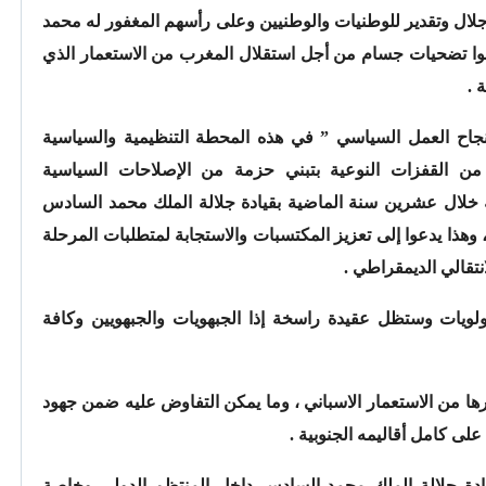
جلال وتقدير للوطنيات والوطنيين وعلى رأسهم المغفور له محمد
موا تضحيات جسام من أجل استقلال المغرب من الاستعمار الذي
 .
جاح العمل السياسي ” في هذه المحطة التنظيمية والسياسية
 القفزات النوعية بتبني حزمة من الإصلاحات السياسية
فية خلال عشرين سنة الماضية بقيادة جلالة الملك محمد السادس
 وهذا يدعوا إلى تعزيز المكتسبات والاستجابة لمتطلبات المرحلة
تقالي الديمقراطي .
أولويات وستظل عقيدة راسخة إذا الجبهويات والجبهويين وكافة
رها من الاستعمار الاسباني ، وما يمكن التفاوض عليه ضمن جهود
على كامل أقاليمه الجنوبية .
بقيادة جلالة الملك محمد السادس داخل المنتظم الدولي وخاصة