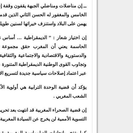
ــ إن مناضلات ومناضلي الجبهة يقفون وقفة إ
الخامس والمغفور له الحسن الثاني الذين قد
يهمن على البلاد واستنزف خيراتها لسنين طويلة
إن اختيار شعار : ” الديمقراطية … أساس ن
الحاسمة يعني أن المغرب حقق مجموعة من
والدستورية والاقتصادية والاجتماعية والثقا
وتجاوب القوى الوطنية الديمقراطية المتنورة ،
عبر اعتماد إصلاحات سياسية جديدة لتسريع الان
يؤكد أن قضية الوحدة الترابية هي أولوية ال
الشعب المغربي .
إن قضية الصحراء المغربية قد انتهت بعد تحري
التسوية الأممية لن يخرج عن السيادة المغربية 
كما يفتخر بانجازات الدبلوماسية المغربية 