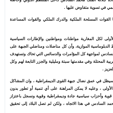
أممي في تسوية متفاوض عليها .
 القوات المسلحة الملكية والدرك الملكي والقوات المساعدة
لأولى لكل المغاربة مواطنات ومواطنين والإطارات السياسية
يط الدبلوماسية الموازية، وأن كل مناضلات ومناضلي الجبهة على
د السادس لمواجهة كل المؤامرات والدسائس التي تحاك وتستهدف
ربية المحتلة وفي مقدمتها سبتة ومليلية والجزر التابعة لهم وكل
عزيز .
 وسيظل في عمق نضال جبهة القوى الديمقراطية ، وان المشاكل
لأولى ، وعليه لا يمكن المراهنة على أي تنمية أو تطور بدون
وية وأحزاب سياسية جادة وديمقراطية وقوية ونسجل باعتزاز
مد السادس في هذا الاتجاه ، ولكن لم تصل البلاد إلى تحقيق