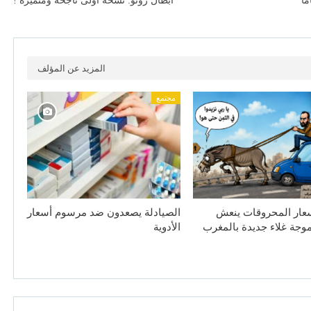
ما
‘أبطال رونو: نسخة أولى ناجحة ومتميزة !
المزيد عن المؤلف
مجتمع
سعار المحروقات ينعش
الصيادلة يصعدون ضد مرسوم أسعار
جة غلاء جديدة بالمغرب
الأدوية