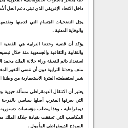
داخل الاتحاد الإفريقي الذي تبنى دعم الحل أل
يجل التضحيات الجسام التي قدمتها وتقدمها
والوقاية المدنية .
يؤكد أن قضية وحدتنا الترابية هي القضية ا
والنقابية والثقافية والجمعوية منة خلال تبس
استعداد دائم للتعبئة وراء جلالة الملك محم
ملف وحدتنا الترابية دون أن ننسى الثغور المغ
شبر استقطعته الفترة الاستعمارية من وطننا ال
يعتبر أن الانتقال الديمقراطي مسألة حيوية
التي يعرفها المغرب أصلها سياسي بالدرجة ا
ديمقراطية ، وهذا يتطلب مؤسسات دستورية ق
المكاسب التي تحققت بقيادة جلالة الملك مح
النموذج الديمقراطي المأمول .