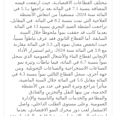
مختلف القطاعات الاقتصادية، حيث ارتفعت قيمته
المضافة بنسبة 7.1 في المائة بعد تراجعها بـ5.1 في
المائة سنة 2024، مستفيداً من انتعاش الأنشطة
الفلاحية التي نمت بنسبة 8.2 في المائة. في المقابل،
تراجعت أنشطة الصيد البحري بنسبة 13 في المائة
بعدما كانت قد حققت نمواً ملحوظاً خلال السنة
السابقة. أما القطاع الثانوي فقد عرف تباطؤاً نسبياً،
حيث انخفض معدل نموه إلى 3.3 في المائة مقارنة
مع 3.8 في المائة سنة 2024، رغم استمرار الأداء
الإيجابي لقطاع البناء والأشغال العمومية الذي سجل
نمواً بنسبة 6.7 في المائة، فيما تباطأت وتيرة نمو
الصناعات الاستخراجية والصناعات التحويلية. ومن
جهة أخرى، سجل القطاع الثالثي نمواً بنسبة 4.3 في
المائة مقابل 5.6 في المائة خلال السنة الماضية،
متأثراً بتراجع وتيرة النمو في عدد من الأنشطة
الخدمية، من بينها النقل والتخزين والفنادق
والمطاعم والخدمات المالية والتأمينية والإدارة
العمومية. وعلى مستوى الطلب الداخلي، واصل
الاستثمار لعب دور محرك النمو الاقتصادي، بعدما
ارتفع إجمالي الاستثمار بنسبة 16.3 في المائة، لترتفع