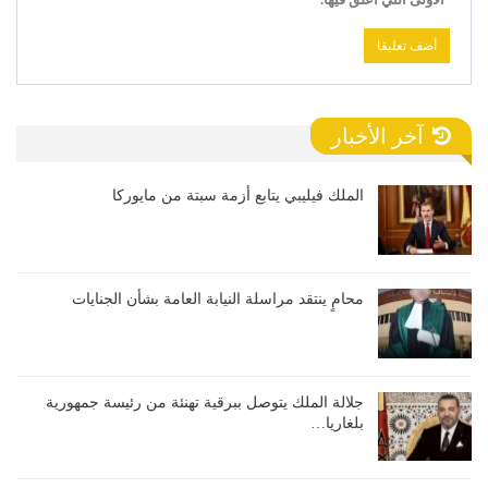
آخر الأخبار
الملك فيليبي يتابع أزمة سبتة من مايوركا
محامٍ ينتقد مراسلة النيابة العامة بشأن الجنايات
جلالة الملك يتوصل ببرقية تهنئة من رئيسة جمهورية
بلغاريا…