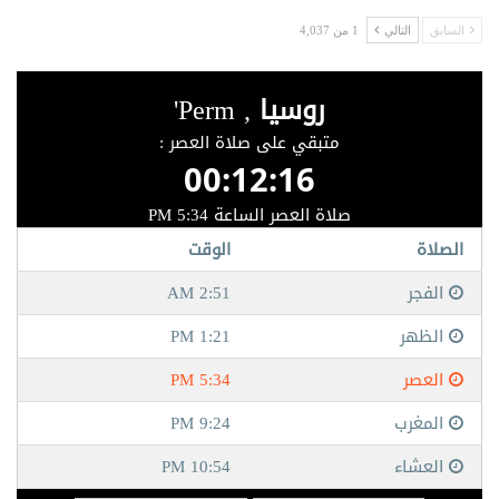
السابق
التالي
1 من 4,037