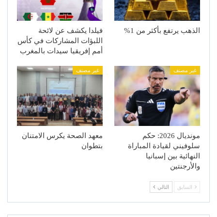
الذهب يرتفع بأكثر من 1%
فيلدا يكشف عن لائحة
اللبؤات المشاركات في كأس
أمم إفريقيا سيدات بالمغرب
غير مصنف
غير مصنف
مونديال 2026: حكم
معهد الصحة يكرس الامتنان
سلوفيني لقيادة المباراة
بتطوان
النهائية بين إسبانيا
والأرجنتين
السابق
التالي