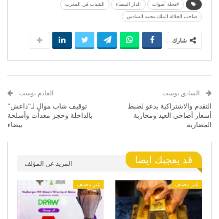
#مجلة أصوات
الدار البيضاء
الشباب في المغرب
صاحب الجلالة الملك محمد السادس
شارك
السابق بوست
القادم بوست
التقدم والاشتراكية يدعو لضبط
توقيف شاب موالٍ لـ”داعش”
أسعار أضاحي العيد ومحاربة
بالداخلة وحجز معدات وأسلحة
المضاربة
بيضاء
قد يعجبك ايضا
المزيد عن المؤلف
غير مصنف
غير مصنف