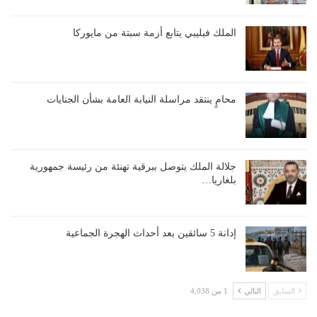
الملك فيليبي يتابع أزمة سبتة من مايوركا
محامٍ ينتقد مراسلة النيابة العامة بشأن الجنايات
جلالة الملك يتوصل ببرقية تهنئة من رئيسة جمهورية
بلغاريا…
إدانة 5 سائقين بعد أحداث الهجرة الجماعية
السابق
التالي
1 من 4,038