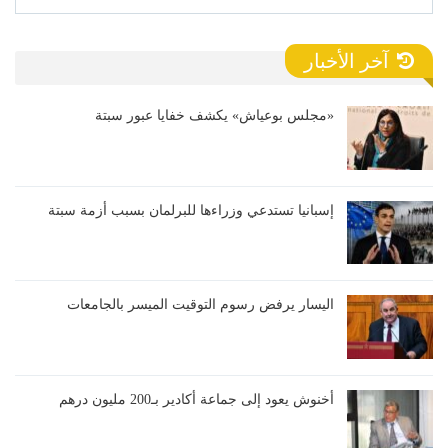
آخر الأخبار
«مجلس بوعياش» يكشف خفايا عبور سبتة
إسبانيا تستدعي وزراءها للبرلمان بسبب أزمة سبتة
اليسار يرفض رسوم التوقيت الميسر بالجامعات
أخنوش يعود إلى جماعة أكادير بـ200 مليون درهم