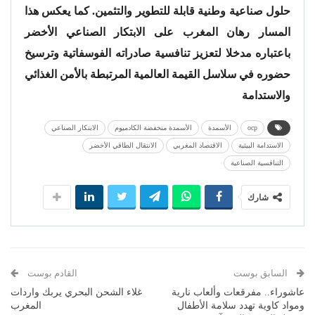
حلول صناعية وطنية قابلة للتطوير والتثمين. كما يعكس هذا
المسار رهان المغرب على الابتكار الصناعي الأخضر
باعتباره مدخلا لتعزيز تنافسية صادراته الفوسفاتية وترسيخ
حضوره في سلاسل القيمة العالمية المرتبطة بالأمن الغذائي
والاستدامة
ocp
الأسمدة
الأسمدة منخفضة الكادميوم
الابتكار الصناعي
الاستدامة البيئية
الاقتصاد المغربي
الانتقال الطاقي الأخضر
التنافسية الصناعية
شارك
السابق بوست
القادم بوست
عاشوراء.. مفرقعات وألعاب نارية
غلاء الشحن البحري يربك واردات
ومواد كاوية تهدد سلامة الأطفال
المغرب