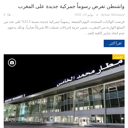
واشنطن تفرض رسوماً جمركية جديدة على المغرب
Aydani Mohamed
يوليو 24, 2026
0
فرضت الولايات المتحدة، اليوم الجمعة، رسوماً جمركية جديدة بنسبة 12.5% على عدد من
السلع الواردة من المغرب، ضمن حزمة إجراءات شملت 60 شريكاً تجارياً، وذلك بدعوى
عدم اتخاذ تدابير كافية للحد…
اقرأ أكثر...
اقتصاد