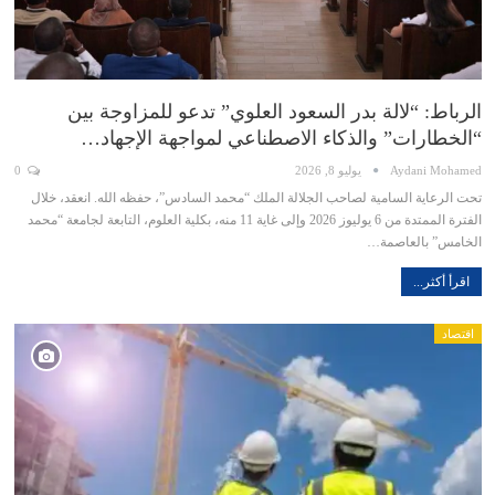
الرباط: “لالة بدر السعود العلوي” تدعو للمزاوجة بين
“الخطارات” والذكاء الاصطناعي لمواجهة الإجهاد…
Aydani Mohamed
يوليو 8, 2026
0
تحت الرعاية السامية لصاحب الجلالة الملك “محمد السادس”، حفظه الله. انعقد، خلال
الفترة الممتدة من 6 يوليوز 2026 وإلى غاية 11 منه، بكلية العلوم، التابعة لجامعة “محمد
الخامس” بالعاصمة…
اقرأ أكثر...
اقتصاد