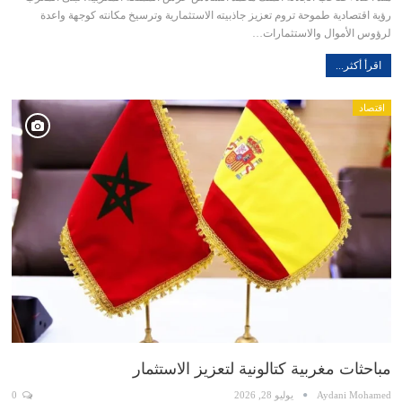
رؤية اقتصادية طموحة تروم تعزيز جاذبيته الاستثمارية وترسيخ مكانته كوجهة واعدة
لرؤوس الأموال والاستثمارات…
اقرأ أكثر...
اقتصاد
مباحثات مغربية كتالونية لتعزيز الاستثمار
Aydani Mohamed
يوليو 28, 2026
0