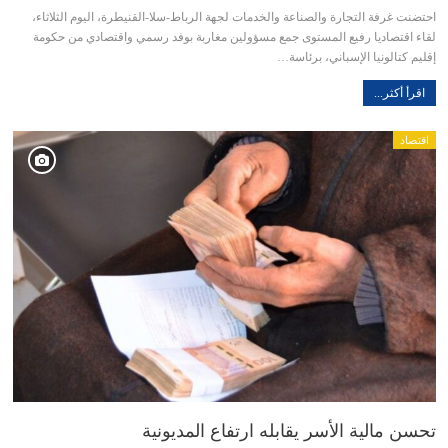
احتضنت غرفة التجارة والصناعة والخدمات لجهة الرباط-سلا-القنيطرة، اليوم الثلاثاء،
لقاء اقتصاديا رفيع المستوى جمع مسؤولين مغاربة بوفد رسمي واقتصادي من حكومة
إقليم كتالونيا الإسباني، برئاسة…
اقرأ أكثر...
اقتصاد
تحسن مالية الأسر يقابله ارتفاع المديونية