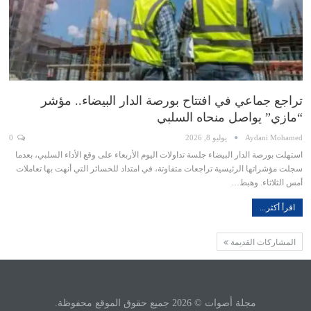
تراجع جماعي في افتتاح بورصة الدار البيضاء.. مؤشر
“مازي” يواصل منحاه السلبي
Aydani Mohamed
يوليو 8, 2026
0
استهلت بورصة الدار البيضاء جلسة تداولات اليوم الأربعاء على وقع الأداء السلبي، بعدما
سجلت مؤشراتها الرئيسية تراجعات متفاوتة، في امتداد للخسائر التي أنهت بها تعاملات
أمس الثلاثاء. وهبط…
اقرأ أكثر...
المشاركات القديمة
مجلة أصوات © 2026 جميع حقوق الموقع محفوظة.