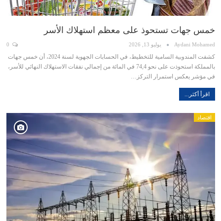
خمس جهات تستحوذ على معظم استهلاك الأسر
Aydani Mohamed
يوليو 13, 2026
0
كشفت المندوبية السامية للتخطيط، في الحسابات الجهوية لسنة 2024، أن خمس جهات
بالمملكة استحوذت على نحو 74,4 في المائة من إجمالي نفقات الاستهلاك النهائي للأسر،
في مؤشر يعكس استمرار التركز…
اقرأ أكثر...
اقتصاد