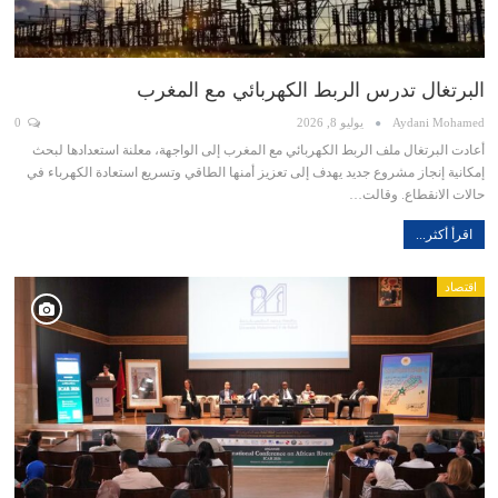
البرتغال تدرس الربط الكهربائي مع المغرب
Aydani Mohamed
يوليو 8, 2026
0
أعادت البرتغال ملف الربط الكهربائي مع المغرب إلى الواجهة، معلنة استعدادها لبحث
إمكانية إنجاز مشروع جديد يهدف إلى تعزيز أمنها الطاقي وتسريع استعادة الكهرباء في
حالات الانقطاع. وقالت…
اقرأ أكثر...
اقتصاد