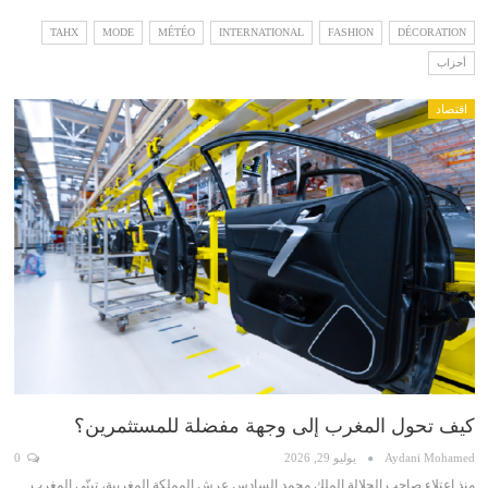
TAHX
MODE
MÉTÉO
INTERNATIONAL
FASHION
DÉCORATION
أحزاب
اقتصاد
كيف تحول المغرب إلى وجهة مفضلة للمستثمرين؟
Aydani Mohamed
يوليو 29, 2026
0
منذ اعتلاء صاحب الجلالة الملك محمد السادس عرش المملكة المغربية، تبنّى المغرب