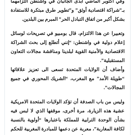
وفي أكتوبر الماضي أبدى الجانبان في واشنطن التزامهما
بـ”شراكة اقتصادية أوثق” و”تطوير طرق مبتكرة للاستفادة
بشكل أكبر من اتفاق التبادل الحر” المبرم بين البلدين.
وتعبيرا عن هذا الالتزام، قال بومبيو في تصريحات لوسائل
إعلام دولية في واشنطن: “إنني أتطلع إلى بحث الشراكة
الاقتصادية والأمنية القوية لبلدينا ومناقشة مجالات التعاون
المستقبلية”.
وأضاف أن الولايات المتحدة تسعى الى تعزيز علاقاتها
“طويلة الأمد” مع المغرب، “الشريك المحوري في جميع
المجالات”.
وليس من باب الصدفة أن تؤكد الولايات المتحدة الامريكية
عشية هذه الزيارة، مرة أخرى، موقفها الذي لا لبس فيه
بشأن الوحدة الترابية للمملكة باعتبارها “أولوية بالنسبة
لكافة المغاربة”، معربة عن دعمها للمبادرة المغربية للحكم