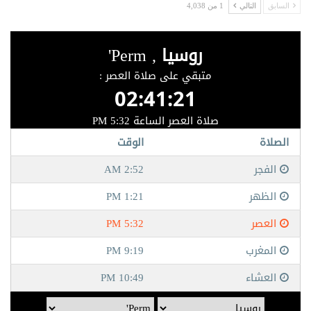
السابق
التالي
1 من 4,038