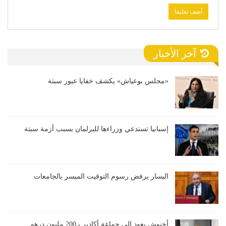
آخر الأخبار
«مجلس بوعياش» يكشف خفايا عبور سبتة
إسبانيا تستدعي وزراءها للبرلمان بسبب أزمة سبتة
اليسار يرفض رسوم التوقيت الميسر بالجامعات
أخنوش يعود إلى جماعة أكادير بـ200 مليون درهم