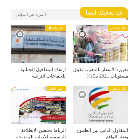
قد يعجبك ايضا
المزيد عن المؤلف
مال واعمال
مال واعمال
تقرير: الأسعار بالمغرب تفوق
ارتفاع المداخيل الجبائية
مستويات 2021 بـ15%
للجماعات الترابية
مال واعمال
أخبار العالم
المقاول الذاتي بين الطموح
الرباط تحتضن الانطلاقة
وتعثر الواقع
الرسمية للأبواب المفتوحة