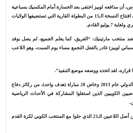
 أن مدافعه لوبيز اختفى بعد الخسارة أمام المكسيك بسباعية
نظيفة السبت في باسادينا (لوس أنجلوس) في افتتاح النسخة الـ15 من البطولة القارية التي تستضيفها الولايات
ضد منتخب مارتينيك: “الفريق، كما يعلم الجميع، لم يصل بوفد
لى الكأس الذهبية، والمدافع رقم 4 (ياسماني لوبيز) غادر بالفعل التجمع مساء يوم السبت، وهو اللاعب
قراره، لقد اتخذه ووضعه موضع التنفيذ”.
ويعتبر لوبيز، ابن الـ31 عاما الذي بدأ مشواره الدولي عام 2013 وخاض 28 مباراة (هدف واحد)، من ركائز دفاع
ضيين الكوبيين الذين استغلوا المشاركة في الأحداث الرياضية
.
وفي الكأس الذهبية عام 2015، هرب أربعة من أصل اللاعبين الـ23 الذي حلوا مع المنتخب الكوبي لكرة القدم