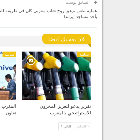
السابق بوست
عملية طعن تزهق روح شاب مغربي كان في طريقه للص
بأحد مساجد إيرلندا
قد يعجبك ايضا
سياسة
سياسة
تقرير يدعو لتعزيز المخزون
الاستراتيجي بالمغرب
تعاون
السابق
التالي