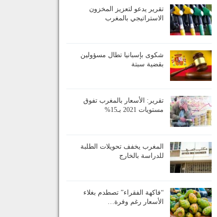
تقرير يدعو لتعزيز المخزون
الاستراتيجي بالمغرب
شكوى بإسبانيا تطال مسؤولين
بقضية سبتة
تقرير: الأسعار بالمغرب تفوق
مستويات 2021 بـ15%
المغرب يخفف تحويلات الطلبة
للدراسة بالخارج
“فاكهة الفقراء” تصطدم بغلاء
الأسعار رغم وفرة…