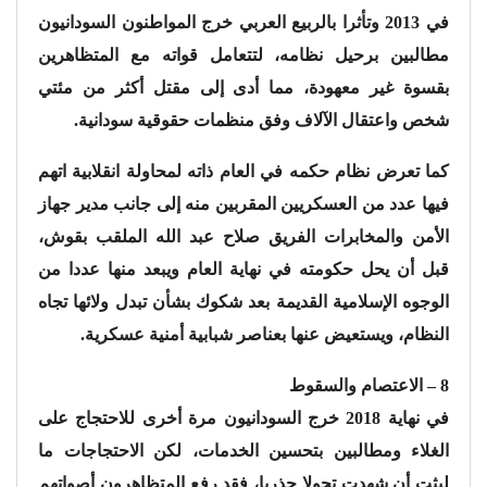
في 2013 وتأثرا بالربيع العربي خرج المواطنون السودانيون
مطالبين برحيل نظامه، لتتعامل قواته مع المتظاهرين
بقسوة غير معهودة، مما أدى إلى مقتل أكثر من مئتي
شخص واعتقال الآلاف وفق منظمات حقوقية سودانية.
كما تعرض نظام حكمه في العام ذاته لمحاولة انقلابية اتهم
فيها عدد من العسكريين المقربين منه إلى جانب مدير جهاز
الأمن والمخابرات الفريق صلاح عبد الله الملقب بقوش،
قبل أن يحل حكومته في نهاية العام ويبعد منها عددا من
الوجوه الإسلامية القديمة بعد شكوك بشأن تبدل ولائها تجاه
النظام، ويستعيض عنها بعناصر شبابية أمنية عسكرية.
8 – الاعتصام والسقوط
في نهاية 2018 خرج السودانيون مرة أخرى للاحتجاج على
الغلاء ومطالبين بتحسين الخدمات، لكن الاحتجاجات ما
لبثت أن شهدت تحولا جذريا، فقد رفع المتظاهرون أصواتهم