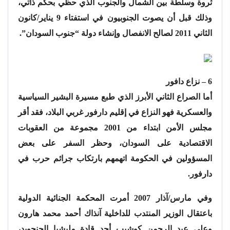
ثروة وسلطة بين الشمال والجنوب الذي حظي بحكم ذاتي،
وذلك قبل أن يصوت الجنوبيون في استفتاء 9 يناير/كانون
الثاني 2011 لصالح الانفصال وإنشاء دولة “جنوب السودان”.
6 – نزاع دافور
أما الصراع الثاني الأبرز الذي طبع مسيرة البشير السياسية
والعسكرية فهو النزاع في إقليم دارفور غربي البلاد، فقد أقر
مجلس الأمن ابتداء من 2001 مجموعة من العقوبات
الاقتصادية على السودان، وحظر السفر على بعض
المسؤولين في الحكومة اتهمهم بارتكاب جرائم حرب في
دارفور.
وفي مارس/آذار 2007 أمرت المحكمة الجنائية الدولية
باعتقال الوزير المنتدب للداخلية آنذاك أحمد محمد هارون
وعلي عبد الرحمن كوشيب أحد قادة مليشيا الجنجويد،