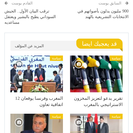
السابق بوست
القادم بوست
900 مليون يدلون بأصواتهم في
ترقب البيان الأول.. الجيش
الانتخابات التشريعية بالهند
السوداني يطيح بالبشير ويعتقل
مساعديه
قد يعجبك ايضا
المزيد عن المؤلف
سياسة
سياسة
تقرير يدعو لتعزيز المخزون
المغرب وفرنسا يوقعان 12
الاستراتيجي بالمغرب
اتفاقية تعاون
سياسة
سياسة