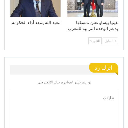
غينيا بيساو تعلن تمسكها
بنعبد الله ينتقد أداء الحكومة
بدعم الوحدة الترابية للمغرب
السابق
التالي
اترك رد
لن يتم نشر عنوان بريدك الإلكتروني.