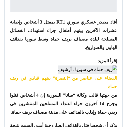
أفاد مصدر عسكري سوري لـRT بمقتل 3 أشخاص وإصابة
عشرات الآخرين بينهم أطفال جراء استهداف الفصائل
المسلحة لبلدة مصياف بريف حماة وسط سوريا بقذائف
الهاون والصواريخ.
إقرأ المزيد
القضاء على عناصر من “النصرة” بينهم قيادي في ريف
حماة
من جهتها قالت وكالة “سانا” السورية إن 4 أشخاص قتلوا
وجرح 14 آخرون جراء اعتداء المسلحين المنتشرين في
ريفي حماة وإدلب بالقذائف على مدينة مصياف بريف حماة.
يذكر أن شخصا قتل بالقذائف الصاروخية أمس السبت نتيجة