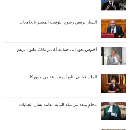
اليسار يرفض رسوم التوقيت الميسر بالجامعات
أخنوش يعود إلى جماعة أكادير بـ200 مليون درهم
الملك فيليبي يتابع أزمة سبتة من مايوركا
محامٍ ينتقد مراسلة النيابة العامة بشأن الجنايات