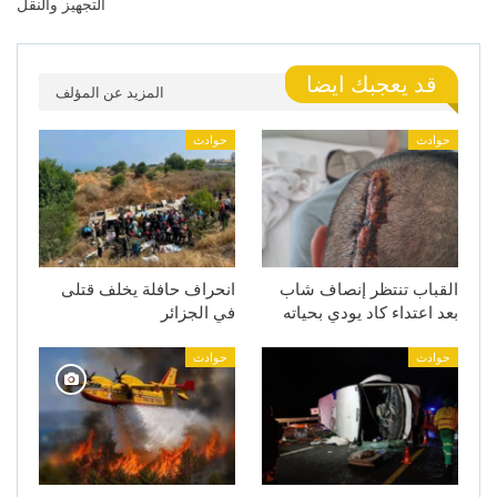
التجهيز والنقل
قد يعجبك ايضا
المزيد عن المؤلف
حوادث
حوادث
القباب تنتظر إنصاف شاب
انحراف حافلة يخلف قتلى
بعد اعتداء كاد يودي بحياته
في الجزائر
حوادث
حوادث