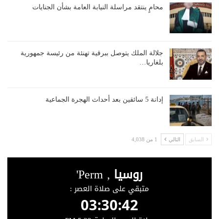
محامٍ ينتقد مراسلة النيابة العامة بشأن الجنايات
جلالة الملك يتوصل ببرقية تهنئة من رئيسة جمهورية
بلغاريا…
إدانة 5 سائقين بعد أحداث الهجرة الجماعية
السابق
التالي
1 من 4,038