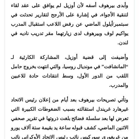
وأبدى بيرهوف أسفه لأن أوزيل لم يوافق على عقد لقاء
لتنقية الأجواء، في إشارة على الأرجح لتقارير تحدثت في
سبتمبر/أيلول الماضي عن رفض اللاعب استقبال المدرب
يواكيم لوف وبيرهوف لدى زيارتهما مقر تدريب ناديه في
لندن.
وأضيفت إلى قضية أوزيل، المشاركة الكارثية لـ
“المانشافت” في مونديال روسيا، والتي انتهت بخروج حامل
اللقب من الدور الأول، وسط انتقادات حادة للاعبين
والمدرب.
وتأتي تصريحات بيرهوف بعد أيام من إعلان رئيس الاتحاد
غيرهارد غريندل استقالته بسبب الضغوطات الكبيرة التي
تعرض لها بعد سلسلة فضائح بلغت ذروتها في تقرير صحفي
الاثنين الماضي، كشف قبوله ساعة يد بقيمة ستة آلاف يورو
من غريغوري سوركيس نائب رئيس الاتحاد الأوكراني نائب