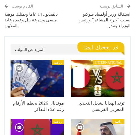
السابق بوست
القادم بوست
استقالة وزير أولمبياد طوكيو
بالفيديو.. 14 عاما ويمتلك موهبة
بسبب “جرح المشاعر” ورئيس
ميسي وسرعة بيل وعقد رعاية
الوزراء يعتذر
بالملايين
قد يعجبك ايضا
المزيد عن المؤلف
INTERNATIONAL
رياضة
ترند الهدايا يشعل التحدي
مونديال 2026 يحطم الأرقام
المغربي الفرنسي
رغم غلاء التذاكر
رياضة
رياضة