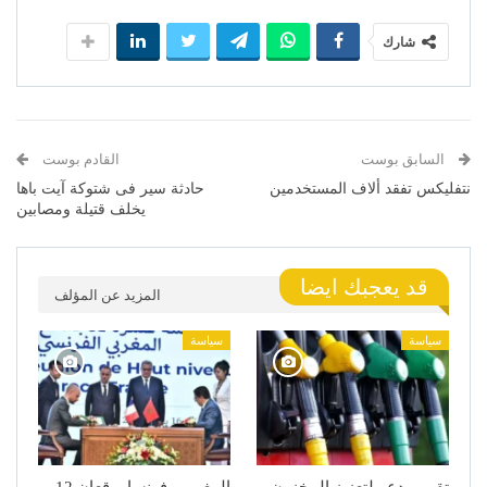
شارك
السابق بوست
القادم بوست
نتفليكس تفقد ألاف المستخدمين
حادثة سير فى شتوكة آيت باها
يخلف قتيلة ومصابين
قد يعجبك ايضا
المزيد عن المؤلف
سياسة
سياسة
تقرير يدعو لتعزيز المخزون
المغرب وفرنسا يوقعان 12