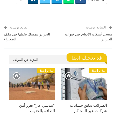
السابق بوست
القادم بوست
ميسي يُسكت الأبواق في قنوات
الجزائر تتمسك بخطها في ملف
الجزائر
الصحراء
قد يعجبك ايضا
المزيد عن المؤلف
مال و أعمال
مال و أعمال
الضرائب تدقق حسابات
“تيدسي غاز” يعزز أمن
شركات عبر المحاكم
الطاقة بالجنوب