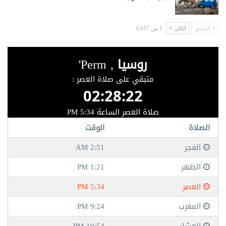
السابق
التالي
1 من 4,037