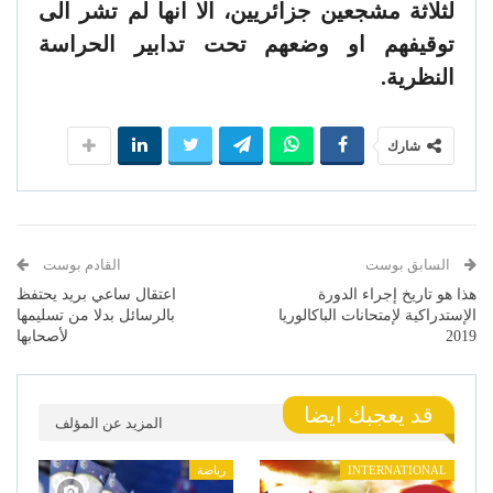
لثلاثة مشجعين جزائريين، الا انها لم تشر الى
توقيفهم او وضعهم تحت تدابير الحراسة
النظرية.
شارك
السابق بوست
القادم بوست
هذا هو تاريخ إجراء الدورة
اعتقال ساعي بريد يحتفظ
الإستدراكية لإمتحانات الباكالوريا
بالرسائل بدلا من تسليمها
2019
لأصحابها
قد يعجبك ايضا
المزيد عن المؤلف
INTERNATIONAL
رياضة